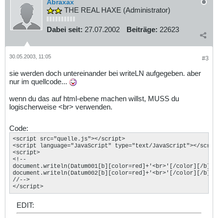
Abraxax
THE REAL HAXE (Administrator)
Dabei seit:
27.07.2002
Beiträge:
22623
30.05.2003, 11:05
#3
sie werden doch untereinander bei writeLN aufgegeben. aber
nur im quellcode...
wenn du das auf html-ebene machen willst, MUSS du
logischerweise <br> verwenden.
Code:
<script src="quelle.js"></script>

<script language="JavaScript" type="text/JavaScript"></script
<script>

<!--

document.writeln(Datum001[b][color=red]+'<br>'[/color][/b]);

document.writeln(Datum002[b][color=red]+'<br>'[/color][/b]);

//-->

</script>
EDIT: