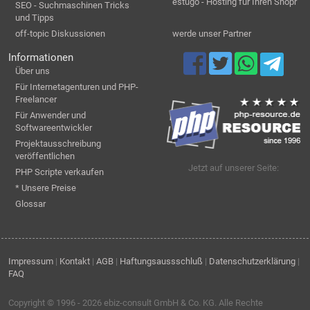
estugo - Hosting für Ihren Shopr
SEO - Suchmaschinen Tricks
und Tipps
off-topic Diskussionen
werde unser Partner
Informationen
Über uns
Für Internetagenturen und PHP-
Freelancer
Für Anwender und
Softwareentwickler
Projektausschreibung
veröffentlichen
Jetzt auf unserer Seite:
PHP Scripte verkaufen
* Unsere Preise
Glossar
Impressum
|
Kontakt
|
AGB
|
Haftungsaussschluß
|
Datenschutzerklärung
|
FAQ
Copyright © 1996 - 2026
ebiz-consult GmbH & Co. KG
. Alle Rechte