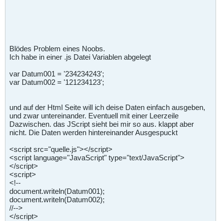
Blödes Problem eines Noobs.
Ich habe in einer .js Datei Variablen abgelegt
var Datum001 = '234234243';
var Datum002 = '121234123';
und auf der Html Seite will ich deise Daten einfach ausgeben,
und zwar untereinander. Eventuell mit einer Leerzeile
Dazwischen. das JScript sieht bei mir so aus. klappt aber
nicht. Die Daten werden hintereinander Ausgespuckt
<script src="quelle.js"></script>
<script language="JavaScript" type="text/JavaScript">
</script>
<script>
<!--
document.writeln(Datum001);
document.writeln(Datum002);
//-->
</script>