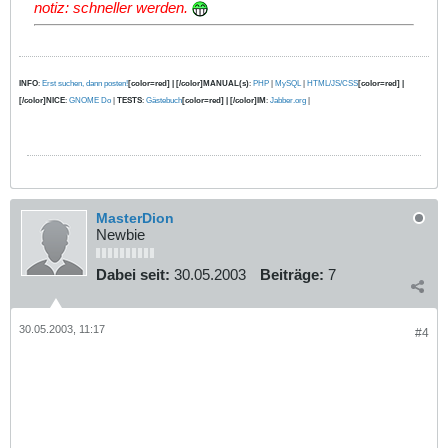
notiz: schneller werden.
INFO
:
Erst suchen, dann posten!
[color=red] | [/color]MANUAL(s)
:
PHP
|
MySQL
|
HTML/JS/CSS
[color=red] |
[/color]NICE
:
GNOME Do
|
TESTS
:
Gästebuch
[color=red] | [/color]IM
:
Jabber.org
|
MasterDion
Newbie
Dabei seit:
30.05.2003
Beiträge:
7
30.05.2003, 11:17
#4