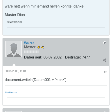
wäre nett wenn mir jemand helfen könnte. danke!!!
Master Dion
Stichworte:
-
Wurzel
Master
Dabei seit:
05.07.2002
Beiträge:
7477
30.05.2003, 11:04
#2
document.writeln(Datum001 + "<br>");
Kissolino.com