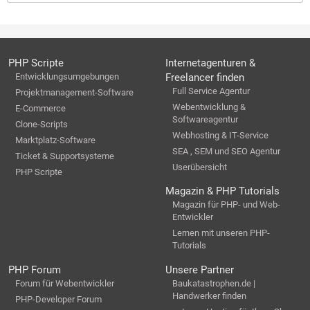
PHP Scripte
Internetagenturen &
Entwicklungsumgebungen
Freelancer finden
Full Service Agentur
Projektmanagement-Software
Webentwicklung &
E-Commerce
Softwareagentur
Clone-Scripts
Webhosting & IT-Service
Marktplatz-Software
SEA , SEM und SEO Agentur
Ticket & Supportsysteme
Userübersicht
PHP Scripte
Magazin & PHP Tutorials
Magazin für PHP- und Web-
Entwickler
Lernen mit unseren PHP-
Tutorials
PHP Forum
Unsere Partner
Forum für Webentwickler
Baukatastrophen.de |
Handwerker finden
PHP-Developer Forum