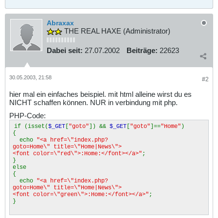
Abraxax
THE REAL HAXE (Administrator)
Dabei seit:
27.07.2002
Beiträge:
22623
30.05.2003, 21:58
#2
hier mal ein einfaches beispiel. mit html alleine wirst du es
NICHT schaffen können. NUR in verbindung mit php.
PHP-Code:
if (isset(
$_GET
[
"goto"
]) &&
$_GET
[
"goto"
]==
"Home"
)
{
echo
"<a href=\"index.php?
goto=Home\" title=\"Home|News\">
<font color=\"red\">:Home:</font></a>"
;
}
else
{
echo
"<a href=\"index.php?
goto=Home\" title=\"Home|News\">
<font color=\"green\">:Home:</font></a>"
;
}