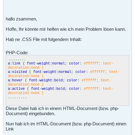
hallo zsammen,
Hoffe, Ihr könnte mir helfen wie ich mein Problem lösen kann.
Hab ne .CSS File mit folgendem Inhalt:
PHP-Code:
........
a
:
link
{
font
-
weight
:
normal
;
color
:
#ffffff; text-
decoration:none }
a
:
visited
{
font
-
weight
:
normal
;
color
:
#ffffff; text-
decoration:none }
a
:
hover
{
font
-
weight
:
bold
;
color
:
#ffffff; text-
decoration:none }
a
:
active
{
font
-
weight
:
bold
;
color
:
#ffffff; text-
decoration:none }
.........
Diese Datei hab ich in einem HTML-Document (bzw. php-
Document) eingebunden.
Nun hab ich im HTML-Document (bzw. php-Document) einen
Link