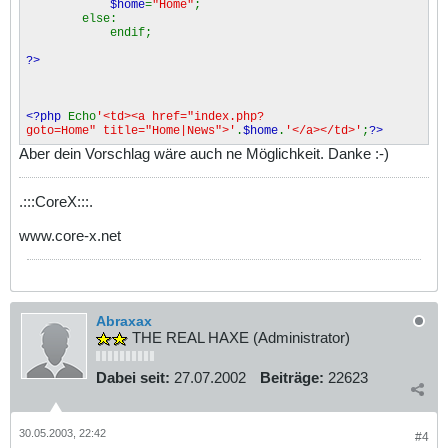
$home
=
"Home"
;
else:
endif;
?>
<?php
Echo
'<td><a href="index.php?
goto=Home" title="Home|News">'
.
$home
.
'</a></td>'
;
?>
Aber dein Vorschlag wäre auch ne Möglichkeit. Danke :-)
.:::CoreX:::.
www.core-x.net
Abraxax
THE REAL HAXE (Administrator)
Dabei seit:
27.07.2002
Beiträge:
22623
30.05.2003, 22:42
#4