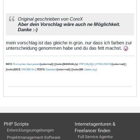
Original geschrieben von CoreX
Aber dein Vorschlag wäre auch ne Möglichkeit.
Danke :-)
mein vorschlag ist das gleiche in grün. nur dass ich farben zur
unterscheidung genommen habe und du das fett machst.
INFO
:
Erst suchen, dann posten!
[color=red] | [/color]MANUAL(s)
:
PHP
|
MySQL
|
HTML/JS/CSS
[color=red] |
[/color]NICE
:
GNOME Do
|
TESTS
:
Gästebuch
[color=red] | [/color]IM
:
Jabber.org
|
PHP Scripte
Internetagenturen &
Entwicklungsumgebungen
Freelancer finden
Full Service Agentur
Projektmanagement-Software