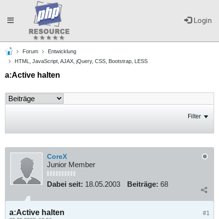
Toggle
Login
Forum
Entwicklung
navigation
HTML, JavaScript, AJAX, jQuery, CSS, Bootstrap, LESS
a:Active halten
Filter
CoreX
Junior Member
Dabei seit:
18.05.2003
Beiträge:
68
a:Active halten
#1