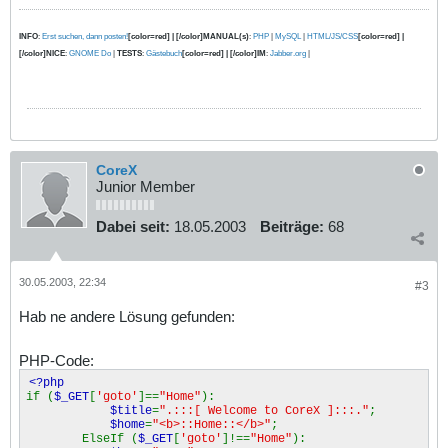
INFO
:
Erst suchen, dann posten!
[color=red] | [/color]MANUAL(s)
:
PHP
|
MySQL
|
HTML/JS/CSS
[color=red] |
[/color]NICE
:
GNOME Do
|
TESTS
:
Gästebuch
[color=red] | [/color]IM
:
Jabber.org
|
CoreX
Junior Member
Dabei seit:
18.05.2003
Beiträge:
68
30.05.2003, 22:34
#3
Hab ne andere Lösung gefunden:
PHP-Code:
<?php
if (
$_GET
[
'goto'
]==
"Home"
):
$title
=
".:::[ Welcome to CoreX ]:::."
;
$home
=
"<b>::Home::</b>"
;
ElseIf (
$_GET
[
'goto'
]!==
"Home"
):