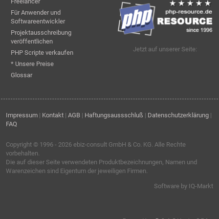
Freelancer
Für Anwender und
Softwareentwickler
Projektausschreibung
veröffentlichen
Jetzt auf unserer Seite:
PHP Scripte verkaufen
* Unsere Preise
Glossar
Impressum
|
Kontakt
|
AGB
|
Haftungsaussschluß
|
Datenschutzerklärung
|
FAQ
Copyright © 1996 - 2026
ebiz-consult GmbH & Co. KG
. Alle Rechte
vorbehalten.
Die auf dieser Seite verwendeten Produktbezeichnungen, Namen und
Warenzeichen sind Eigentum der jeweiligen Firmen.
Software by IQ-Markt