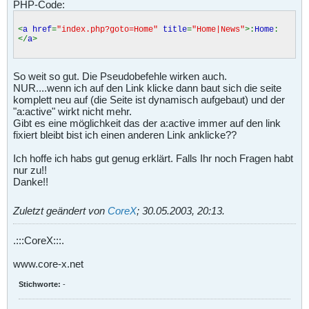
PHP-Code:
<
a href
=
"index.php?goto=Home"
title
=
"Home|News"
>:
Home
:
</
a
>
So weit so gut. Die Pseudobefehle wirken auch.
NUR....wenn ich auf den Link klicke dann baut sich die seite
komplett neu auf (die Seite ist dynamisch aufgebaut) und der
"a:active" wirkt nicht mehr.
Gibt es eine möglichkeit das der a:active immer auf den link
fixiert bleibt bist ich einen anderen Link anklicke??
Ich hoffe ich habs gut genug erklärt. Falls Ihr noch Fragen habt
nur zu!!
Danke!!
Zuletzt geändert von
CoreX
;
30.05.2003, 20:13
.
.:::CoreX:::.
www.core-x.net
Stichworte:
-