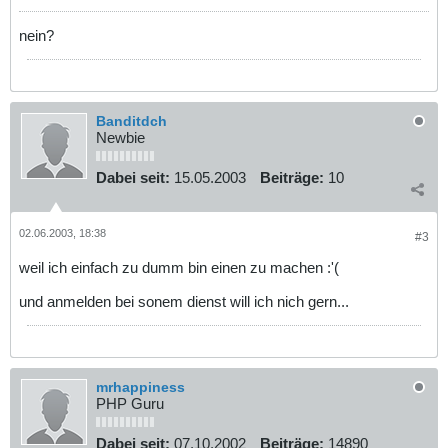
nein?
Banditdch
Newbie
Dabei seit:
15.05.2003
Beiträge:
10
02.06.2003, 18:38
#3
weil ich einfach zu dumm bin einen zu machen :'(
und anmelden bei sonem dienst will ich nich gern...
mrhappiness
PHP Guru
Dabei seit:
07.10.2002
Beiträge:
14890