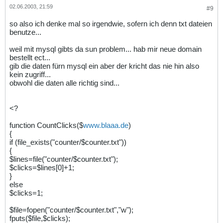
02.06.2003, 21:59
#9
so also ich denke mal so irgendwie, sofern ich denn txt dateien
benutze...
weil mit mysql gibts da sun problem... hab mir neue domain
bestellt ect...
gib die daten fürn mysql ein aber der kricht das nie hin also
kein zugriff...
obwohl die daten alle richtig sind...
<?
function CountClicks($
www.blaaa.de
)
{
if (file_exists("counter/$counter.txt"))
{
$lines=file("counter/$counter.txt");
$clicks=$lines[0]+1;
}
else
$clicks=1;
$file=fopen("counter/$counter.txt","w");
fputs($file,$clicks);