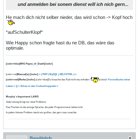
und anmelden bei sonem dienst will ich nich gern...
He mach dich nicht selber nieder, das wird schon -> Kopf hoch
*aufSchulterKlopf*
Wie Happy schon fragte hast du ne DB, das wäre das
optimale.
[color=blue]MfG Payne_of_Death[/color]
[color=red]
Manual(s):[/color]
<-| PHP
| MySQL |
SELFHTML |->
[color=red]Merke:[/color]
[color=blue]Du brauchst das Rad nicht neu erfinden !
[/color]
<-ForumSuche rettet
Leben-> ||
<-Schau in den Codeschnippsels->
Murphy`s Importanst LAWS
Jede Lösung bringt nur neue Probleme
Das Fluchen ist die einzige Sprache, die jeder Programmierer beherrscht.
In jedem kleinen Problem steckt ein großes, das gern raus moechte.
Banditdch