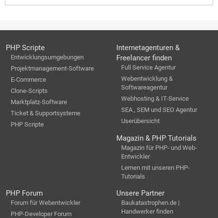
PHP Scripte
Internetagenturen &
Entwicklungsumgebungen
Freelancer finden
Full Service Agentur
Projektmanagement-Software
Webentwicklung &
E-Commerce
Softwareagentur
Clone-Scripts
Webhosting & IT-Service
Marktplatz-Software
SEA , SEM und SEO Agentur
Ticket & Supportsysteme
Userübersicht
PHP Scripte
Magazin & PHP Tutorials
Magazin für PHP- und Web-
Entwickler
Lernen mit unseren PHP-
Tutorials
PHP Forum
Unsere Partner
Forum für Webentwickler
Baukatastrophen.de |
Handwerker finden
PHP-Developer Forum