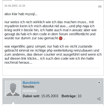
02.06.2003, 21:33
#8
also klar hab mysql...
nur weiss ich nich wirklich wie ich das machen muss.. mit
myadmin kenn ich mich absolut nid aus....und php naja ich
krieg wohl n bissle hin, ich hatte auch mal n ansatz aber wie
gesagt da hab ich den code in dem forum veröffentlicht und
wurde nur dumm zur sau gemacht
..
war eigentlihc ganz simpel, nur hab ich es nicht zustande
gebracht einmal ne richtige php weiterleitung reinzubauen und
zum anderen, das dieser counter erst ausgeführt wird wenn ich
auf diesen link klicke... ich such den code wie ich ihn hatte
nochmal heraus...
Banditdch
Newbie
Dabei seit:
15.05.2003
Beiträge:
10