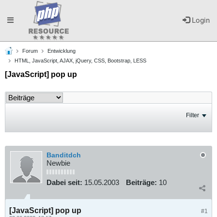
Toggle
Login
Forum
Entwicklung
navigation
HTML, JavaScript, AJAX, jQuery, CSS, Bootstrap, LESS
[JavaScript] pop up
Filter
Banditdch
Newbie
Dabei seit:
15.05.2003
Beiträge:
10
[JavaScript] pop up
#1