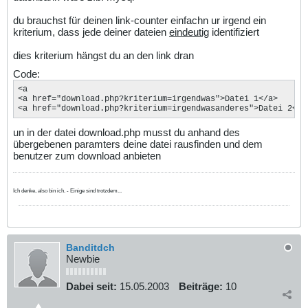
du brauchst für deinen link-counter einfachn ur irgend ein
kriterium, dass jede deiner dateien
eindeutig
identifiziert
dies kriterium hängst du an den link dran
Code:
<a 

<a href="download.php?kriterium=irgendwas">Datei 1</a>

<a href="download.php?kriterium=irgendwasanderes">Datei 2</a
un in der datei download.php musst du anhand des
übergebenen paramters deine datei rausfinden und dem
benutzer zum download anbieten
Ich denke, also bin ich. - Einige sind trotzdem...
Banditdch
Newbie
Dabei seit:
15.05.2003
Beiträge:
10