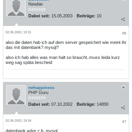
Newbie
Dabei seit:
15.05.2003
Beiträge:
10
02.06.2003, 19:31
#6
also die daten hab ich auf dem server gespeichert wie meint ihr
das mit datenbank? mysql?
also ich hab alles was man halt so braucht..muss leida kurz
weg sag späta bescheid
mrhappiness
PHP Guru
Dabei seit:
07.10.2002
Beiträge:
14890
02.06.2003, 19:34
#7
datenbank wäre z.b. mysql