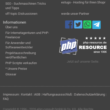
estugo - Hosting für Ihren Shopr
SEO - Suchmaschinen Tricks
und Tipps
off-topic Diskussionen
werde unser Partner
Informationen
Über uns
Für Internetagenturen und PHP-
Freelancer
Für Anwender und
Softwareentwickler
Projektausschreibung
veröffentlichen
Jetzt auf unserer Seite:
PHP Scripte verkaufen
* Unsere Preise
Glossar
Impressum
|
Kontakt
|
AGB
|
Haftungsaussschluß
|
Datenschutzerklärung
|
FAQ
Copyright © 1996 - 2026
ebiz-consult GmbH & Co. KG
. Alle Rechte