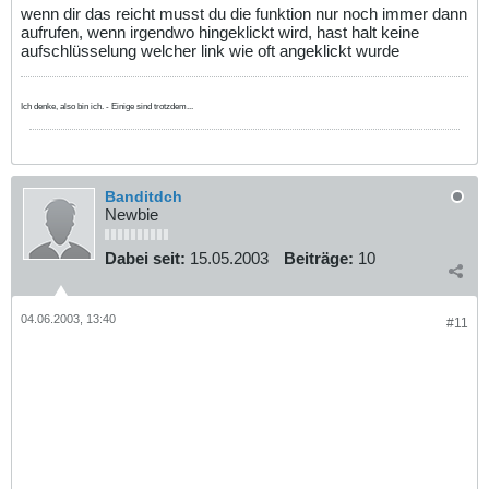
wenn dir das reicht musst du die funktion nur noch immer dann
aufrufen, wenn irgendwo hingeklickt wird, hast halt keine
aufschlüsselung welcher link wie oft angeklickt wurde
Ich denke, also bin ich. - Einige sind trotzdem...
Banditdch
Newbie
Dabei seit:
15.05.2003
Beiträge:
10
04.06.2003, 13:40
#11