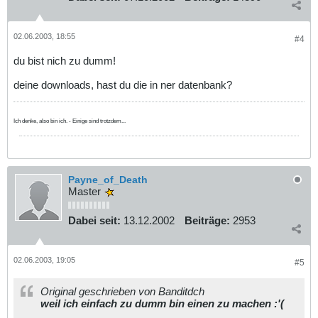
02.06.2003, 18:55
#4
du bist nich zu dumm!
deine downloads, hast du die in ner datenbank?
Ich denke, also bin ich. - Einige sind trotzdem...
Payne_of_Death
Master
Dabei seit:
13.12.2002
Beiträge:
2953
02.06.2003, 19:05
#5
Original geschrieben von Banditdch
weil ich einfach zu dumm bin einen zu machen :'(