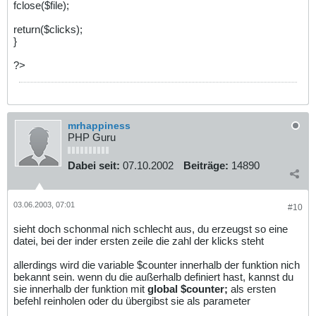
fclose($file);
return($clicks);
}
?>
mrhappiness
PHP Guru
Dabei seit:
07.10.2002
Beiträge:
14890
03.06.2003, 07:01
#10
sieht doch schonmal nich schlecht aus, du erzeugst so eine
datei, bei der inder ersten zeile die zahl der klicks steht
allerdings wird die variable $counter innerhalb der funktion nich
bekannt sein. wenn du die außerhalb definiert hast, kannst du
sie innerhalb der funktion mit
global $counter;
als ersten
befehl reinholen oder du übergibst sie als parameter