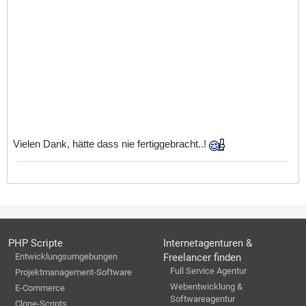
Vielen Dank, hätte dass nie fertiggebracht..!
PHP Scripte
Internetagenturen &
Entwicklungsumgebungen
Freelancer finden
Full Service Agentur
Projektmanagement-Software
Webentwicklung &
E-Commerce
Softwareagentur
Clone-Scripts