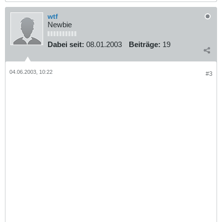
wtf
Newbie
Dabei seit:
08.01.2003
Beiträge:
19
04.06.2003, 10:22
#3