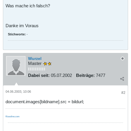
Was mache ich falsch?
Danke im Voraus
Stichworte:
-
Wurzel
Master
Dabei seit:
05.07.2002
Beiträge:
7477
04.06.2003, 10:06
#2
document.images[bildname].src = bildurl;
Kissolino.com