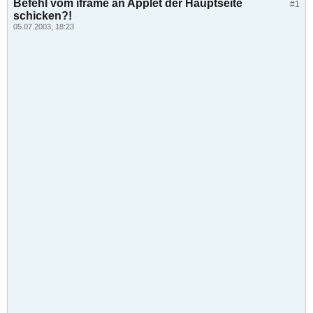
Befehl vom iframe an Applet der Hauptseite
#1
schicken?!
05.07.2003, 18:23