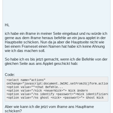
Hi,
ich habe ein iframe in meiner Seite eingebaut und nu würde ich
gerne aus dem iframe heraus befehle an ein java applet in der
Hauptseite schicken. Nun da ja aber die Hauptseite nicht wie
bei einem Frameset einen Namen hat habe ich keine Ahnung
wie ich das machen soll.
So habe ich es bis jetzt gemacht, wenn ich die Befehle von der
gleichen Seite aus ans Applet geschickt hab:
Code:
<select name="actions" 

onChange="javascript
:document.JWIRC.setFromJS(jform.actions.
<option value="">Chat Befehle...

<option value="/nick <neuerNick>"> Nick ändern

<option value="/ns identify <passwort>">Nick identifizieren

<option value="/ns ghost <nick> <passwort>"> Ghost Nick
Aber wie kann ich die jetzt vom iframe ans Haupframe
schicken?