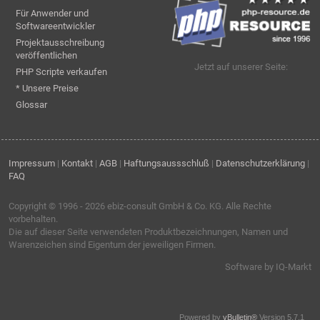
Für Anwender und
Softwareentwickler
Projektausschreibung
veröffentlichen
Jetzt auf unserer Seite:
PHP Scripte verkaufen
* Unsere Preise
Glossar
Impressum
|
Kontakt
|
AGB
|
Haftungsaussschluß
|
Datenschutzerklärung
|
FAQ
Copyright © 1996 - 2026
ebiz-consult GmbH & Co. KG
. Alle Rechte
vorbehalten.
Die auf dieser Seite verwendeten Produktbezeichnungen, Namen und
Warenzeichen sind Eigentum der jeweiligen Firmen.
Software by IQ-Markt
Powered by
vBulletin®
Version 5.7.1