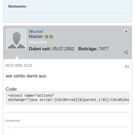
Stichworte:
-
Wurzel
Master
Dabei seit:
05.07.2002
Beiträge:
7477
05.07.2003, 22:12
#2
wie siehts damit aus:
Code:
<select name="actions" 

onChange="java script:[COLOR=red][B]parent.[/B][/COLOR]docum
Kissolino.com