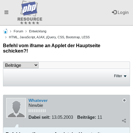
Toggle
Login
Forum
Entwicklung
navigation
HTML, JavaScript, AJAX, jQuery, CSS, Bootstrap, LESS
Befehl vom iframe an Applet der Hauptseite
schicken?!
Filter
Whatever
Newbie
Dabei seit:
13.05.2003
Beiträge:
11