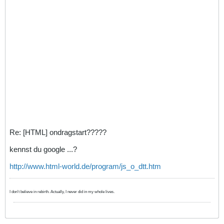
Re: [HTML] ondragstart?????
kennst du google ...?
http://www.html-world.de/program/js_o_dtt.htm
I don't believe in rebirth. Actually, I never did in my whole lives.