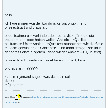
hallo....
ich höre immer von der kombination oncontextmenu,
onselectstart und dragstart....
oncontextmenu = verhindert den rechtsklick (für leute die
trotzdem den code haben wollen: Ansicht -->Quelltext;
bei frames: Unter Ansicht-->Quelltext raussuchen wie die Seite
mit dem gewünschten Code heißt, und dann den ganzen url in
der adressleiste eingeben...dann wieder Ansicht --> Quelltext)
onselectstart = verhindert selektieren von text, bildern
ondragstart = ??????
kann mir jemand sagen, was das sein soll....
danke
mfg thomas...
[color=black]
Important
:
alt bei <img> ist immer erforderlich
·
Strings richtig trennen/verbinden
·
Kiddie-Code hat
keine Chance
[/color]