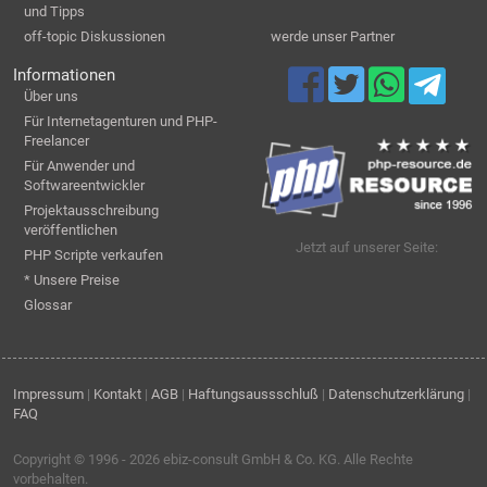
und Tipps
off-topic Diskussionen
werde unser Partner
Informationen
Über uns
Für Internetagenturen und PHP-
Freelancer
Für Anwender und
Softwareentwickler
Projektausschreibung
veröffentlichen
Jetzt auf unserer Seite:
PHP Scripte verkaufen
* Unsere Preise
Glossar
Impressum
|
Kontakt
|
AGB
|
Haftungsaussschluß
|
Datenschutzerklärung
|
FAQ
Copyright © 1996 - 2026
ebiz-consult GmbH & Co. KG
. Alle Rechte
vorbehalten.