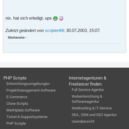
nix. hat sich erledigt. ups
Zuletzt geändert von
scripter84
;
30.07.2003, 15:07
.
Stichworte:
-
PHP Scripte
Internetagenturen &
Entwicklungsumgebungen
Freelancer finden
Full Service Agentur
Projektmanagement-Software
Webentwicklung &
E-Commerce
Softwareagentur
Clone-Scripts
Webhosting & IT-Service
Marktplatz-Software
SEA , SEM und SEO Agentur
Ticket & Supportsysteme
Userübersicht
PHP Scripte