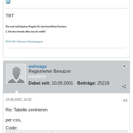
TBT
Die zwei wichtigsten Regeln für eine berufliche Karriere:
1. Verrate niemals alles was du weißt!
PHP 2 All
•
Patrizier II Browsergame
wahsaga
Registrierter Benutzer
Dabei seit:
10.09.2001
Beiträge:
25218
24.08.2003, 16:32
#3
Re: Tabelle zentrieren
per css,
Code: