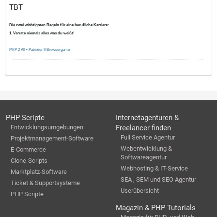
TBT
Die zwei wichtigsten Regeln für eine berufliche Karriere:
1. Verrate niemals alles was du weißt!
PHP 2 All
•
Patrizier II Browsergame
PHP Scripte
Internetagenturen &
Entwicklungsumgebungen
Freelancer finden
Full Service Agentur
Projektmanagement-Software
Webentwicklung &
E-Commerce
Softwareagentur
Clone-Scripts
Webhosting & IT-Service
Marktplatz-Software
SEA , SEM und SEO Agentur
Ticket & Supportsysteme
Userübersicht
PHP Scripte
Magazin & PHP Tutorials