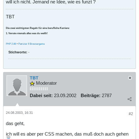
will ich nicht. Jemand ne Idee, wie es funzt ?
TBT
Die zwei wichtigsten Regeln für eine berufliche Karriere:
1. Verrate niemals alles was du weißt!
PHP 2 All
•
Patrizier II Browsergame
Stichworte:
-
TBT
Moderator
Dabei seit:
23.09.2002
Beiträge:
2787
24.08.2003, 16:31
#2
das geht,
ich will es aber per CSS machen, das muß doch auch gehen