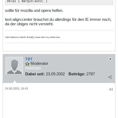
#bla1 { margin:auto; }
sollte für mozilla und opera helfen.
text-align:center brauchst du allerdings für den IE immer noch,
da der obiges nicht versteht.
I don't believe in rebirth. Actually, I never did in my whole lives.
TBT
Moderator
Dabei seit:
23.09.2002
Beiträge:
2787
24.08.2003, 16:43
#4