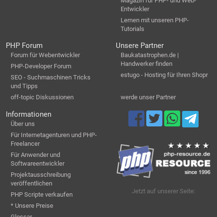
Magazin für PHP- und Web-
Entwickler
Lernen mit unseren PHP-
Tutorials
PHP Forum
Unsere Partner
Forum für Webentwickler
Baukatastrophen.de |
Handwerker finden
PHP-Developer Forum
estugo - Hosting für Ihren Shopr
SEO - Suchmaschinen Tricks
und Tipps
off-topic Diskussionen
werde unser Partner
Informationen
Über uns
Für Internetagenturen und PHP-
Freelancer
Für Anwender und
Softwareentwickler
Projektausschreibung
veröffentlichen
Jetzt auf unserer Seite:
PHP Scripte verkaufen
* Unsere Preise
Glossar