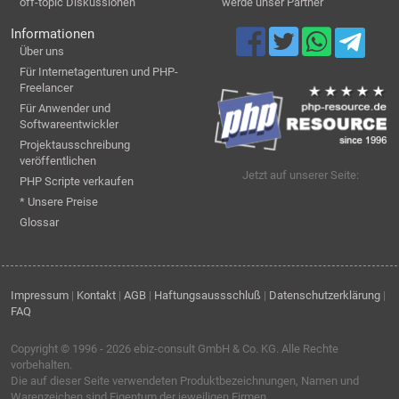
off-topic Diskussionen
werde unser Partner
Informationen
Über uns
Für Internetagenturen und PHP-
Freelancer
Für Anwender und
Softwareentwickler
Projektausschreibung
veröffentlichen
Jetzt auf unserer Seite:
PHP Scripte verkaufen
* Unsere Preise
Glossar
Impressum
|
Kontakt
|
AGB
|
Haftungsaussschluß
|
Datenschutzerklärung
|
FAQ
Copyright © 1996 - 2026
ebiz-consult GmbH & Co. KG
. Alle Rechte
vorbehalten.
Die auf dieser Seite verwendeten Produktbezeichnungen, Namen und
Warenzeichen sind Eigentum der jeweiligen Firmen.