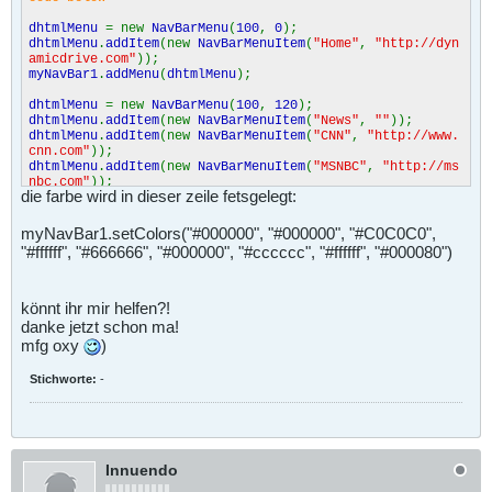
dhtmlMenu
= new
NavBarMenu
(
100
,
0
);
dhtmlMenu
.
addItem
(new
NavBarMenuItem
(
"Home"
,
"http://dyn
amicdrive.com"
));
myNavBar1
.
addMenu
(
dhtmlMenu
);
dhtmlMenu
= new
NavBarMenu
(
100
,
120
);
dhtmlMenu
.
addItem
(new
NavBarMenuItem
(
"News"
,
""
));
dhtmlMenu
.
addItem
(new
NavBarMenuItem
(
"CNN"
,
"http://www.
cnn.com"
));
dhtmlMenu
.
addItem
(new
NavBarMenuItem
(
"MSNBC"
,
"http://ms
nbc.com"
));
die farbe wird in dieser zeile fetsgelegt:
dhtmlMenu
.
addItem
(new
NavBarMenuItem
(
"ABCNews"
,
"http://
www.abcnews.com"
));
myNavBar1
.
addMenu
(
dhtmlMenu
);
myNavBar1.setColors("#000000", "#000000", "#C0C0C0",
"#ffffff", "#666666", "#000000", "#cccccc", "#ffffff", "#000080")
dhtmlMenu
= new
NavBarMenu
(
110
,
120
);
dhtmlMenu
.
addItem
(new
NavBarMenuItem
(
"Technology"
,
""
));
dhtmlMenu
.
addItem
(new
NavBarMenuItem
(
"News.com"
,
"http:/
/www.news.com"
));
könnt ihr mir helfen?!
dhtmlMenu
.
addItem
(new
NavBarMenuItem
(
"Techweb"
,
"http://
danke jetzt schon ma!
www.techweb.com"
));
mfg oxy
)
dhtmlMenu
.
addItem
(new
NavBarMenuItem
(
"Wired"
,
"http://ww
w.wired.com"
));
Stichworte:
-
dhtmlMenu
.
addItem
(new
NavBarMenuItem
(
"Dynamic Drive"
,
"h
ttp://www.dynamicdrive.com"
));
myNavBar1
.
addMenu
(
dhtmlMenu
);
dhtmlMenu
= new
NavBarMenu
(
100
,
150
);
dhtmlMenu
.
addItem
(new
NavBarMenuItem
(
"Search"
,
""
));
Innuendo
dhtmlMenu
.
addItem
(new
NavBarMenuItem
(
"Yahoo"
,
"http://ww
w.yahoo.com"
));