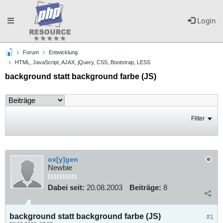
Toggle
Login
Forum
Entwicklung
navigation
HTML, JavaScript, AJAX, jQuery, CSS, Bootstrap, LESS
background statt background farbe (JS)
Filter
ox[y]gen
Newbie
Dabei seit:
20.08.2003
Beiträge:
8
background statt background farbe (JS)
#1