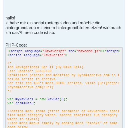
hallo!
ic habe mir ein script runtergeladen und möchte die
hintergrundfareb mit einem hintergrundbild ersetzen! wie mach
ich das?! mein code ist so:
PHP-Code:
<
script language
=
"JavaScript"
src
=
"navcond.js"
></
script
>
<
script language
=
"JavaScript"
>
/*
Top Navigational Bar II (By Mike Hall)
Last updated: 00/05/08
Permission granted and modified by Dynamicdrive.com to i
nclude script in archive
For this and 100's more DHTML scripts, visit [url]http:/
/dynamicdrive.com[/url]
*/
var
myNavBar1
= new
NavBar
(
0
);
var
dhtmlMenu
;
//define menu items (first parameter of NavBarMenu speci
fies main category width, second specifies sub category
width in pixels)
//add more menus simply by adding more "blocks" of same
code below