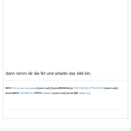
dann nimm dir die fkt und arbeite das bild ein.
INFO
:
Erst suchen, dann posten!
[color=red] | [/color]MANUAL(s)
:
PHP
|
MySQL
|
HTML/JS/CSS
[color=red] |
[/color]NICE
:
GNOME Do
|
TESTS
:
Gästebuch
[color=red] | [/color]IM
:
Jabber.org
|