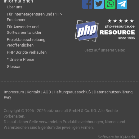
Informationen
Über uns
Für Internetagenturen und PHP-
Freelancer
Für Anwender und
Softwareentwickler
Projektausschreibung
veröffentlichen
Jetzt auf unserer Seite:
PHP Scripte verkaufen
* Unsere Preise
Glossar
Impressum
|
Kontakt
|
AGB
|
Haftungsaussschluß
|
Datenschutzerklärung
|
FAQ
Copyright © 1996 - 2026
ebiz-consult GmbH & Co. KG
. Alle Rechte
vorbehalten.
Die auf dieser Seite verwendeten Produktbezeichnungen, Namen und
Warenzeichen sind Eigentum der jeweiligen Firmen.
Software by IQ-Markt