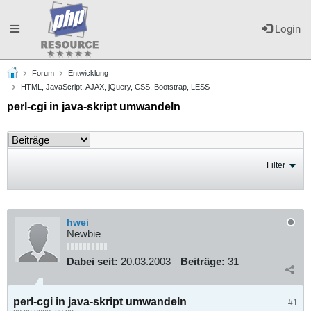
Toggle
Login
Forum
Entwicklung
navigation
HTML, JavaScript, AJAX, jQuery, CSS, Bootstrap, LESS
perl-cgi in java-skript umwandeln
Filter
hwei
Newbie
Dabei seit:
20.03.2003
Beiträge:
31
perl-cgi in java-skript umwandeln
#1