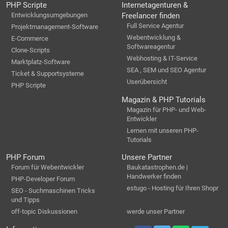
PHP Scripte
Internetagenturen &
Entwicklungsumgebungen
Freelancer finden
Full Service Agentur
Projektmanagement-Software
Webentwicklung &
E-Commerce
Softwareagentur
Clone-Scripts
Webhosting & IT-Service
Marktplatz-Software
SEA , SEM und SEO Agentur
Ticket & Supportsysteme
Userübersicht
PHP Scripte
Magazin & PHP Tutorials
Magazin für PHP- und Web-
Entwickler
Lernen mit unseren PHP-
Tutorials
PHP Forum
Unsere Partner
Forum für Webentwickler
Baukatastrophen.de |
Handwerker finden
PHP-Developer Forum
estugo - Hosting für Ihren Shopr
SEO - Suchmaschinen Tricks
und Tipps
off-topic Diskussionen
werde unser Partner