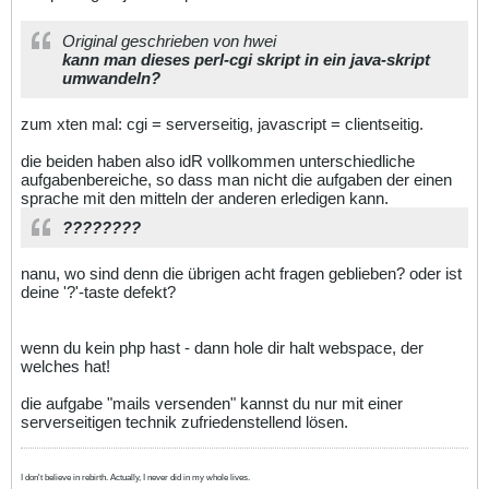
Original geschrieben von hwei
kann man dieses perl-cgi skript in ein java-skript
umwandeln?
zum xten mal: cgi = serverseitig, javascript = clientseitig.
die beiden haben also idR vollkommen unterschiedliche
aufgabenbereiche, so dass man nicht die aufgaben der einen
sprache mit den mitteln der anderen erledigen kann.
????????
nanu, wo sind denn die übrigen acht fragen geblieben? oder ist
deine '?'-taste defekt?
wenn du kein php hast - dann hole dir halt webspace, der
welches hat!
die aufgabe "mails versenden" kannst du nur mit einer
serverseitigen technik zufriedenstellend lösen.
I don't believe in rebirth. Actually, I never did in my whole lives.