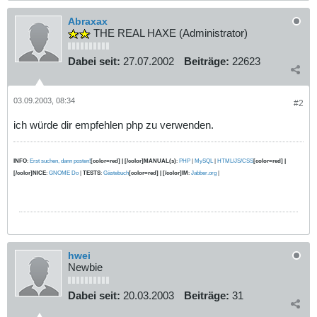
Abraxax
THE REAL HAXE (Administrator)
Dabei seit:
27.07.2002
Beiträge:
22623
03.09.2003, 08:34
#2
ich würde dir empfehlen php zu verwenden.
INFO
:
Erst suchen, dann posten!
[color=red] | [/color]MANUAL(s)
:
PHP
|
MySQL
|
HTML/JS/CSS
[color=red] |
[/color]NICE
:
GNOME Do
|
TESTS
:
Gästebuch
[color=red] | [/color]IM
:
Jabber.org
|
hwei
Newbie
Dabei seit:
20.03.2003
Beiträge:
31