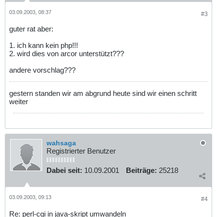
03.09.2003, 08:37
#3
guter rat aber:
1. ich kann kein php!!!
2. wird dies von arcor unterstützt???
andere vorschlag???
gestern standen wir am abgrund heute sind wir einen schritt
weiter
wahsaga
Registrierter Benutzer
Dabei seit:
10.09.2001
Beiträge:
25218
03.09.2003, 09:13
#4
Re: perl-cgi in java-skript umwandeln