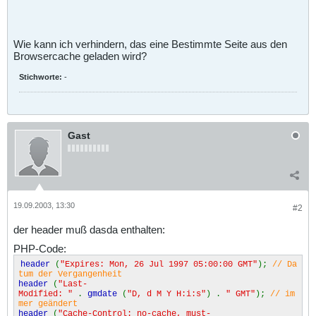
Wie kann ich verhindern, das eine Bestimmte Seite aus den
Browsercache geladen wird?
Stichworte:
-
Gast
19.09.2003, 13:30
#2
der header muß dasda enthalten:
PHP-Code:
header
(
"Expires: Mon, 26 Jul 1997 05:00:00 GMT"
);
// Da
tum der Vergangenheit
header
(
"Last-
Modified: "
.
gmdate
(
"D, d M Y H:i:s"
) .
" GMT"
);
// im
mer geändert
header
(
"Cache-Control: no-cache, must-