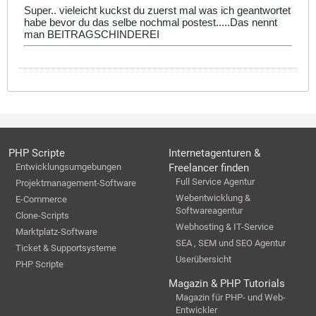
Super.. vieleicht kuckst du zuerst mal was ich geantwortet
habe bevor du das selbe nochmal postest.....Das nennt
man BEITRAGSCHINDEREI
PHP Scripte
Internetagenturen &
Entwicklungsumgebungen
Freelancer finden
Full Service Agentur
Projektmanagement-Software
Webentwicklung &
E-Commerce
Softwareagentur
Clone-Scripts
Webhosting & IT-Service
Marktplatz-Software
SEA , SEM und SEO Agentur
Ticket & Supportsysteme
Userübersicht
PHP Scripte
Magazin & PHP Tutorials
Magazin für PHP- und Web-
Entwickler