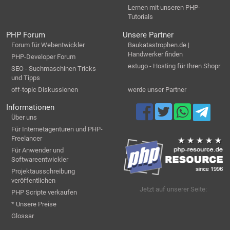
Lernen mit unseren PHP-
Tutorials
PHP Forum
Unsere Partner
Forum für Webentwickler
Baukatastrophen.de |
Handwerker finden
PHP-Developer Forum
estugo - Hosting für Ihren Shopr
SEO - Suchmaschinen Tricks
und Tipps
off-topic Diskussionen
werde unser Partner
Informationen
Über uns
Für Internetagenturen und PHP-
Freelancer
Für Anwender und
Softwareentwickler
Projektausschreibung
veröffentlichen
Jetzt auf unserer Seite:
PHP Scripte verkaufen
* Unsere Preise
Glossar