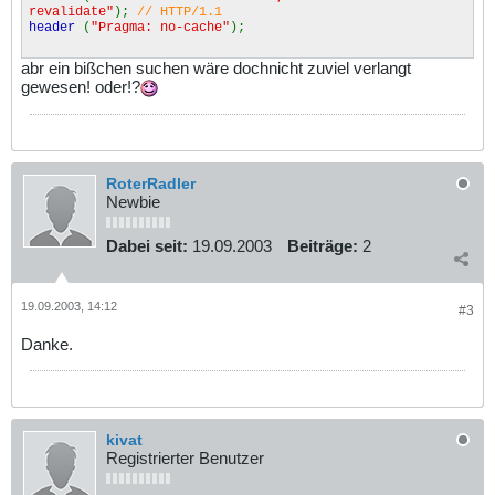
revalidate"
);
// HTTP/1.1
header
(
"Pragma: no-cache"
);
abr ein bißchen suchen wäre dochnicht zuviel verlangt
gewesen! oder!?
RoterRadler
Newbie
Dabei seit:
19.09.2003
Beiträge:
2
19.09.2003, 14:12
#3
Danke.
kivat
Registrierter Benutzer