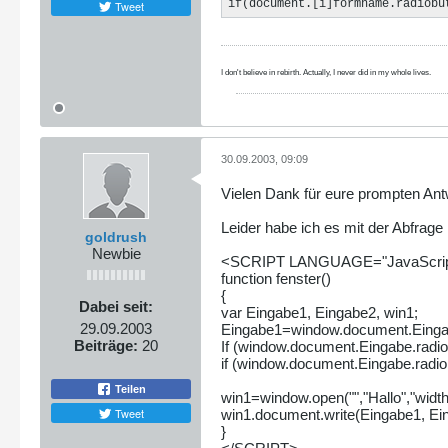
if(document.[i]formname.radiobu
Tweet
I don't believe in rebirth. Actually, I never did in my whole lives.
30.09.2003, 09:09
Vielen Dank für eure prompten Ant
Leider habe ich es mit der Abfrage
goldrush
Newbie
<SCRIPT LANGUAGE="JavaScrip
function fenster()
{
Dabei seit:
var Eingabe1, Eingabe2, win1;
29.09.2003
Eingabe1=window.document.Einga
Beiträge:
20
If (window.document.Eingabe.radi
if (window.document.Eingabe.radi
Teilen
win1=window.open("","Hallo","widt
Tweet
win1.document.write(Eingabe1, Ei
}