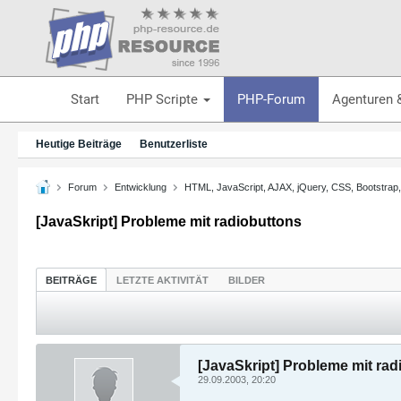
Start
PHP Scripte
PHP-Forum
Agenturen 
Heutige Beiträge
Benutzerliste
Forum
Entwicklung
HTML, JavaScript, AJAX, jQuery, CSS, Bootstrap
[JavaSkript] Probleme mit radiobuttons
BEITRÄGE
LETZTE AKTIVITÄT
BILDER
[JavaSkript] Probleme mit rad
29.09.2003, 20:20