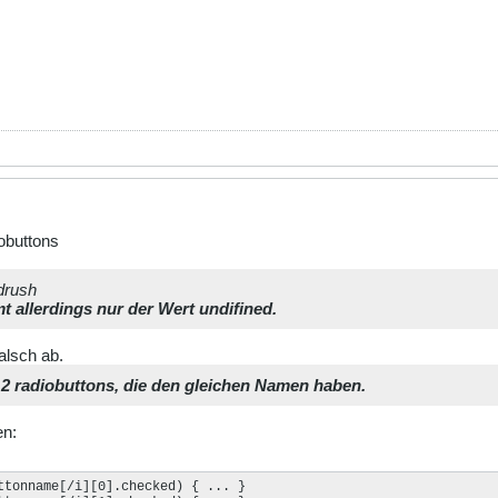
obuttons
drush
 allerdings nur der Wert undifined.
alsch ab.
2 radiobuttons, die den gleichen Namen haben.
en:
ttonname[/i][0].checked) { ... }
