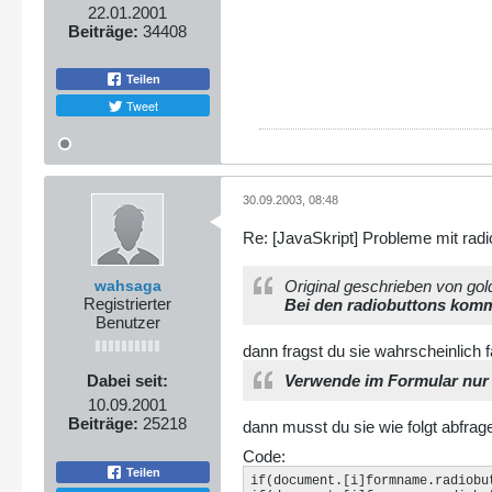
22.01.2001
Beiträge:
34408
Teilen
Tweet
30.09.2003, 08:48
Re: [JavaSkript] Probleme mit radi
wahsaga
Original geschrieben von gol
Registrierter
Bei den radiobuttons kommt
Benutzer
dann fragst du sie wahrscheinlich f
Dabei seit:
Verwende im Formular nur 
10.09.2001
Beiträge:
25218
dann musst du sie wie folgt abfrag
Code:
Teilen
if(document.[i]formname.radiobu