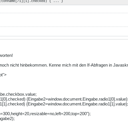
ttonname[/i][1].checked) { ... }
worten!
 noch nicht hinbekommen. Kenne mich mit den If-Abfragen in Javaskrip
t">
be.checkbox.value;
o1[0].checked) {Eingabe2=window.document.Eingabe.radio1[0].value}
o1[1].checked) {Eingabe2=window.document.Eingabe.radio1[1].value}
h=300,height=20,resizable=no,left=200,top=200");
ngabe2);