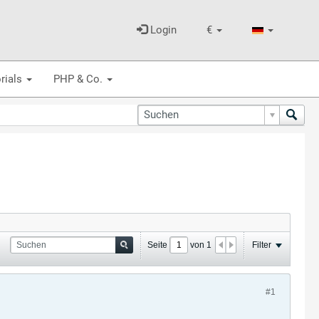
Login
€
rials
PHP & Co.
Seite
von
1
Filter
#1