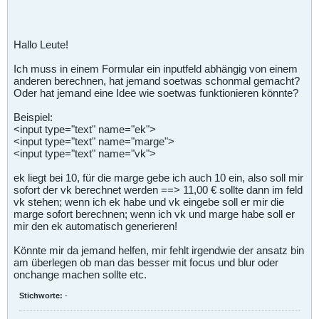
Hallo Leute!
Ich muss in einem Formular ein inputfeld abhängig von einem
anderen berechnen, hat jemand soetwas schonmal gemacht?
Oder hat jemand eine Idee wie soetwas funktionieren könnte?
Beispiel:
<input type="text" name="ek">
<input type="text" name="marge">
<input type="text" name="vk">
ek liegt bei 10, für die marge gebe ich auch 10 ein, also soll mir
sofort der vk berechnet werden ==> 11,00 € sollte dann im feld
vk stehen; wenn ich ek habe und vk eingebe soll er mir die
marge sofort berechnen; wenn ich vk und marge habe soll er
mir den ek automatisch generieren!
Könnte mir da jemand helfen, mir fehlt irgendwie der ansatz bin
am überlegen ob man das besser mit focus und blur oder
onchange machen sollte etc.
Stichworte:
-