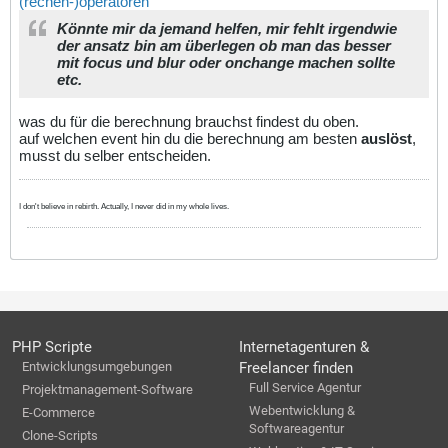
(rechen-)operatoren
Könnte mir da jemand helfen, mir fehlt irgendwie
der ansatz bin am überlegen ob man das besser
mit focus und blur oder onchange machen sollte
etc.
was du für die berechnung brauchst findest du oben.
auf welchen event hin du die berechnung am besten
auslöst
,
musst du selber entscheiden.
I don't believe in rebirth. Actually, I never did in my whole lives.
PHP Scripte
Internetagenturen &
Entwicklungsumgebungen
Freelancer finden
Full Service Agentur
Projektmanagement-Software
Webentwicklung &
E-Commerce
Softwareagentur
Clone-Scripts