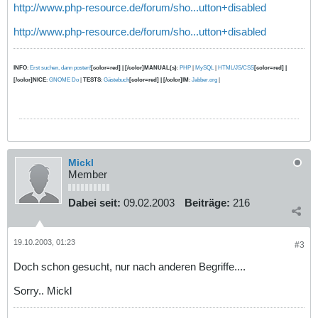
http://www.php-resource.de/forum/sho...utton+disabled
http://www.php-resource.de/forum/sho...utton+disabled
INFO
:
Erst suchen, dann posten!
[color=red] | [/color]MANUAL(s)
:
PHP
|
MySQL
|
HTML/JS/CSS
[color=red] |
[/color]NICE
:
GNOME Do
|
TESTS
:
Gästebuch
[color=red] | [/color]IM
:
Jabber.org
|
Mickl
Member
Dabei seit:
09.02.2003
Beiträge:
216
19.10.2003, 01:23
#3
Doch schon gesucht, nur nach anderen Begriffe....
Sorry.. Mickl