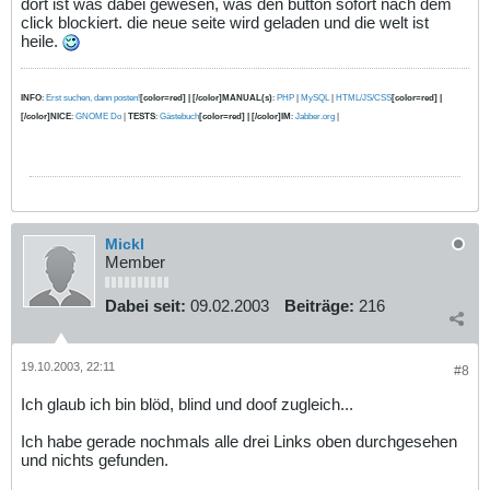
dort ist was dabei gewesen, was den button sofort nach dem
click blockiert. die neue seite wird geladen und die welt ist
heile.
INFO
:
Erst suchen, dann posten!
[color=red] | [/color]MANUAL(s)
:
PHP
|
MySQL
|
HTML/JS/CSS
[color=red] |
[/color]NICE
:
GNOME Do
|
TESTS
:
Gästebuch
[color=red] | [/color]IM
:
Jabber.org
|
Mickl
Member
Dabei seit:
09.02.2003
Beiträge:
216
19.10.2003, 22:11
#8
Ich glaub ich bin blöd, blind und doof zugleich...
Ich habe gerade nochmals alle drei Links oben durchgesehen
und nichts gefunden.