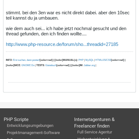
stimmt. bei den 3en war es nicht direkt dabei. aber den 10sec
teil kannst du ja umbauen.
wie dem auch sei... ich habe jetzt nochmal gesucht und den
thread gefunden, den ich finden wollte....
http://www.php-resource.de/forum/sho...threadid=27185
INFO
:
Erst suchen, dann posten!
[color=red] | [/color]MANUAL(s)
:
PHP
|
MySQL
|
HTML/JS/CSS
[color=red] |
[/color]NICE
:
GNOME Do
|
TESTS
:
Gästebuch
[color=red] | [/color]IM
:
Jabber.org
|
PHP Scripte
Internetagenturen &
Entwicklungsumgebungen
Freelancer finden
Full Service Agentur
Projektmanagement-Software