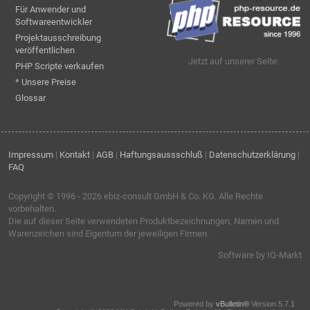
Für Anwender und
Softwareentwickler
Projektausschreibung
veröffentlichen
Jetzt auf unserer Seite:
PHP Scripte verkaufen
* Unsere Preise
Glossar
Impressum
|
Kontakt
|
AGB
|
Haftungsaussschluß
|
Datenschutzerklärung
|
FAQ
Copyright © 1996 - 2026
ebiz-consult GmbH & Co. KG
. Alle Rechte
vorbehalten.
Die auf dieser Seite verwendeten Produktbezeichnungen, Namen und
Warenzeichen sind Eigentum der jeweiligen Firmen.
Software by IQ-Markt
Powered by
vBulletin®
Version 5.7.1