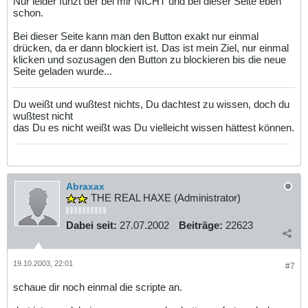
Nur leider funzt der bei mir NICHT und bei dieser Seite eben
schon.
Bei dieser Seite kann man den Button exakt nur einmal
drücken, da er dann blockiert ist. Das ist mein Ziel, nur einmal
klicken und sozusagen den Button zu blockieren bis die neue
Seite geladen wurde...
Du weißt und wußtest nichts, Du dachtest zu wissen, doch du
wußtest nicht
das Du es nicht weißt was Du vielleicht wissen hättest können.
Abraxax
THE REAL HAXE (Administrator)
Dabei seit:
27.07.2002
Beiträge:
22623
19.10.2003, 22:01
#7
schaue dir noch einmal die scripte an.