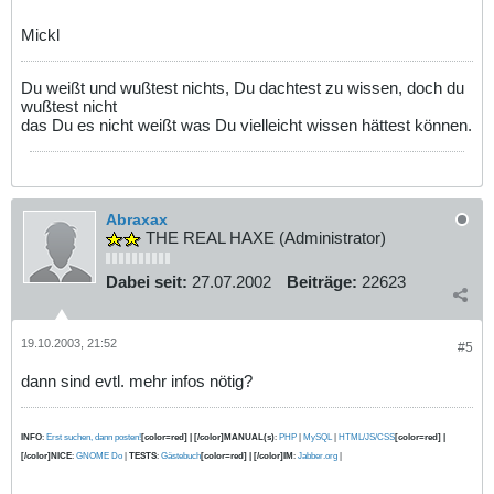
Mickl
Du weißt und wußtest nichts, Du dachtest zu wissen, doch du
wußtest nicht
das Du es nicht weißt was Du vielleicht wissen hättest können.
Abraxax
THE REAL HAXE (Administrator)
Dabei seit:
27.07.2002
Beiträge:
22623
19.10.2003, 21:52
#5
dann sind evtl. mehr infos nötig?
INFO
:
Erst suchen, dann posten!
[color=red] | [/color]MANUAL(s)
:
PHP
|
MySQL
|
HTML/JS/CSS
[color=red] |
[/color]NICE
:
GNOME Do
|
TESTS
:
Gästebuch
[color=red] | [/color]IM
:
Jabber.org
|