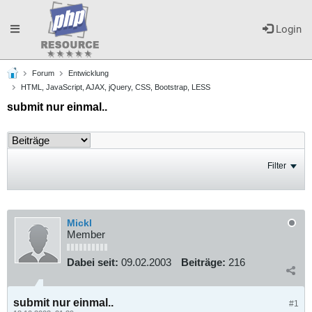
Toggle
Login
Forum
Entwicklung
navigation
HTML, JavaScript, AJAX, jQuery, CSS, Bootstrap, LESS
submit nur einmal..
Filter
Mickl
Member
Dabei seit:
09.02.2003
Beiträge:
216
submit nur einmal..
#1