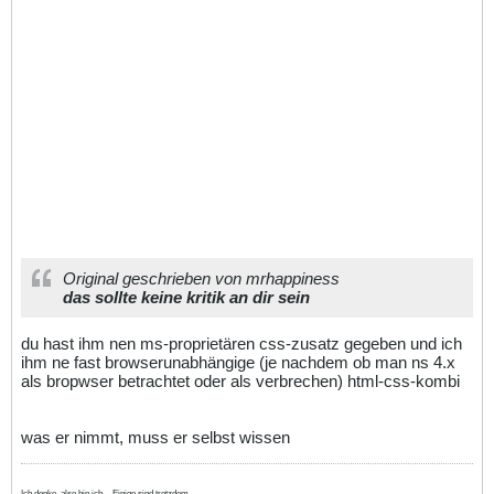
Original geschrieben von mrhappiness
das sollte keine kritik an dir sein
du hast ihm nen ms-proprietären css-zusatz gegeben und ich
ihm ne fast browserunabhängige (je nachdem ob man ns 4.x
als bropwser betrachtet oder als verbrechen) html-css-kombi
was er nimmt, muss er selbst wissen
Ich denke, also bin ich. - Einige sind trotzdem...