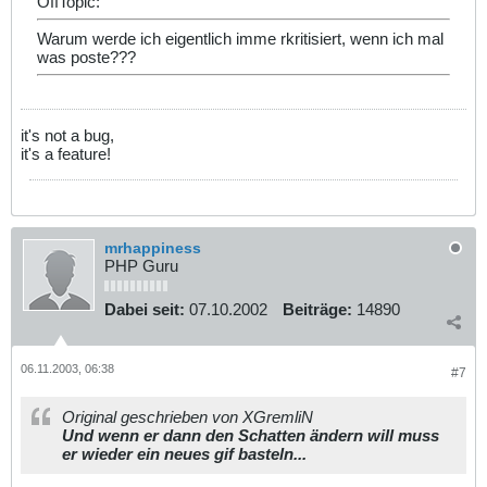
OffTopic:
Warum werde ich eigentlich imme rkritisiert, wenn ich mal
was poste???
it's not a bug,
it's a feature!
mrhappiness
PHP Guru
Dabei seit:
07.10.2002
Beiträge:
14890
06.11.2003, 06:38
#7
Original geschrieben von XGremliN
Und wenn er dann den Schatten ändern will muss
er wieder ein neues gif basteln...