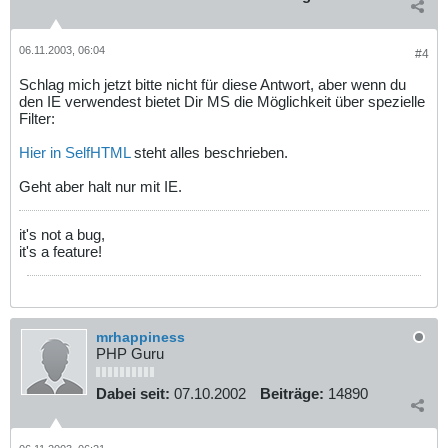
06.11.2003, 06:04
#4
Schlag mich jetzt bitte nicht für diese Antwort, aber wenn du
den IE verwendest bietet Dir MS die Möglichkeit über spezielle
Filter:
Hier in SelfHTML
steht alles beschrieben.
Geht aber halt nur mit IE.
it's not a bug,
it's a feature!
mrhappiness
PHP Guru
Dabei seit:
07.10.2002
Beiträge:
14890