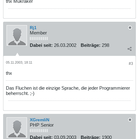
thx Mukraker
Rj1
Member
Dabei seit:
26.03.2002
Beiträge:
298
05.11.2003, 18:11
#3
thx
Das Fluchen ist die einzige Sprache, die jeder Programmierer
beherrscht. ;-)
XGremliN
PHP Senior
Dabei seit:
03.09.2003
Beiträge:
1900