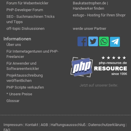
Forum für Webentwickler
Baukatastrophen.de |
Handwerker finden
PHP-Developer Forum
estugo - Hosting für Ihren Shopr
SEO - Suchmaschinen Tricks
und Tipps
off-topic Diskussionen
werde unser Partner
Informationen
Über uns
Für Internetagenturen und PHP-
Freelancer
Für Anwender und
Softwareentwickler
Projektausschreibung
veröffentlichen
Jetzt auf unserer Seite:
PHP Scripte verkaufen
* Unsere Preise
Glossar
Impressum
|
Kontakt
|
AGB
|
Haftungsaussschluß
|
Datenschutzerklärung
|
FAQ