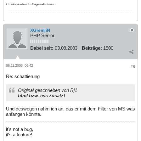
Ich denke, also bin ich. - Einige sind trotzdem...
XGremliN
PHP Senior
Dabei seit:
03.09.2003
Beiträge:
1900
06.11.2003, 06:42
#8
Re: schattierung
Original geschrieben von Rj1
html bzw. css zusatzt
Und deswegen nahm ich an, das er mit dem Filter von MS was
anfangen könnte.
it's not a bug,
it's a feature!