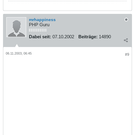
mrhappiness
PHP Guru
Dabei seit:
07.10.2002
Beiträge:
14890
06.11.2003, 06:45
#9