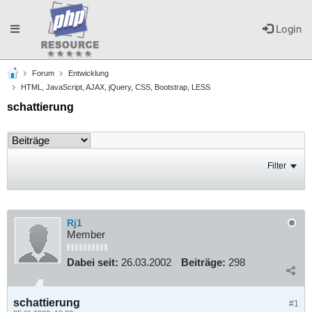
Toggle
Login
Forum
Entwicklung
navigation
HTML, JavaScript, AJAX, jQuery, CSS, Bootstrap, LESS
schattierung
Filter
Rj1
Member
Dabei seit:
26.03.2002
Beiträge:
298
schattierung
#1