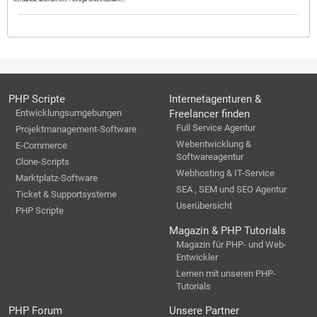
PHP Scripte
Internetagenturen &
Entwicklungsumgebungen
Freelancer finden
Full Service Agentur
Projektmanagement-Software
Webentwicklung &
E-Commerce
Softwareagentur
Clone-Scripts
Webhosting & IT-Service
Marktplatz-Software
SEA , SEM und SEO Agentur
Ticket & Supportsysteme
Userübersicht
PHP Scripte
Magazin & PHP Tutorials
Magazin für PHP- und Web-
Entwickler
Lernen mit unseren PHP-
Tutorials
PHP Forum
Unsere Partner