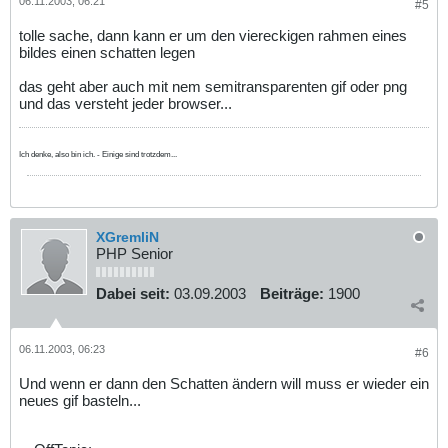
06.11.2003, 06:21
#5
tolle sache, dann kann er um den viereckigen rahmen eines
bildes einen schatten legen
das geht aber auch mit nem semitransparenten gif oder png
und das versteht jeder browser...
Ich denke, also bin ich. - Einige sind trotzdem...
XGremliN
PHP Senior
Dabei seit:
03.09.2003
Beiträge:
1900
06.11.2003, 06:23
#6
Und wenn er dann den Schatten ändern will muss er wieder ein
neues gif basteln...