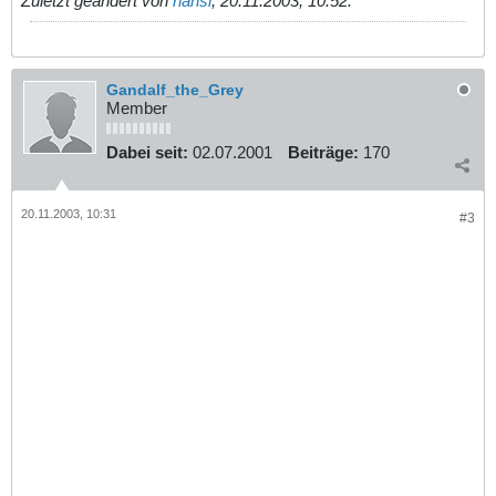
Zuletzt geändert von
hansi
;
20.11.2003, 10:52
.
Gandalf_the_Grey
Member
Dabei seit:
02.07.2001
Beiträge:
170
20.11.2003, 10:31
#3