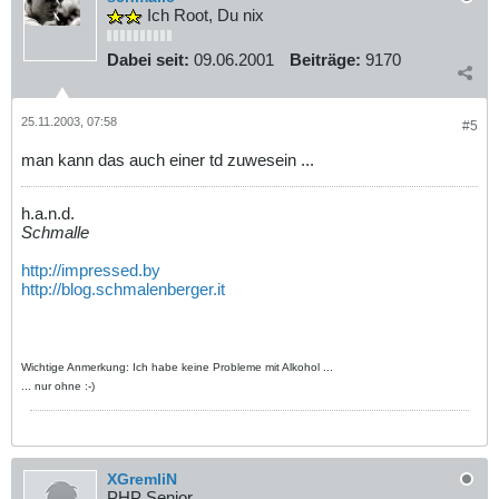
Ich Root, Du nix
Dabei seit:
09.06.2001
Beiträge:
9170
25.11.2003, 07:58
#5
man kann das auch einer td zuwesein ...
h.a.n.d.
Schmalle
http://impressed.by
http://blog.schmalenberger.it
Wichtige Anmerkung: Ich habe keine Probleme mit Alkohol ...
... nur ohne :-)
XGremliN
PHP Senior