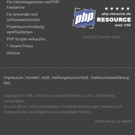
Für Internetagenturen und PHP-
Freelancer
Für Anwender und
Softwareentwickler
Projektausschreibung
veröffentlichen
Jetzt auf unserer Seite:
PHP Scripte verkaufen
* Unsere Preise
Glossar
Impressum
|
Kontakt
|
AGB
|
Haftungsaussschluß
|
Datenschutzerklärung
|
FAQ
Copyright © 1996 - 2026
ebiz-consult GmbH & Co. KG
. Alle Rechte
vorbehalten.
Die auf dieser Seite verwendeten Produktbezeichnungen, Namen und
Warenzeichen sind Eigentum der jeweiligen Firmen.
Software by IQ-Markt