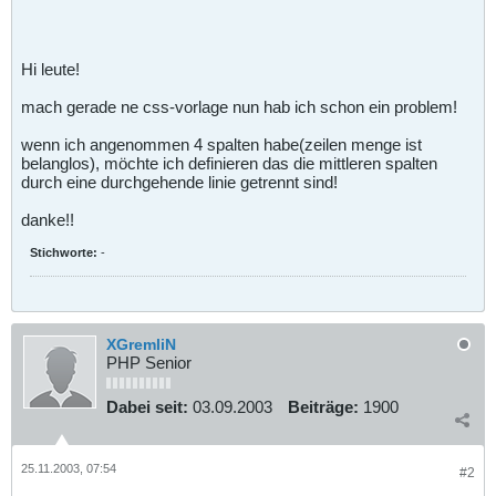
Hi leute!
mach gerade ne css-vorlage nun hab ich schon ein problem!
wenn ich angenommen 4 spalten habe(zeilen menge ist
belanglos), möchte ich definieren das die mittleren spalten
durch eine durchgehende linie getrennt sind!
danke!!
Stichworte:
-
XGremliN
PHP Senior
Dabei seit:
03.09.2003
Beiträge:
1900
25.11.2003, 07:54
#2