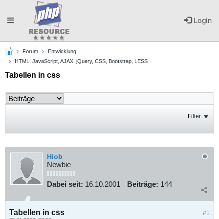
Toggle
Login
Forum
Entwicklung
navigation
HTML, JavaScript, AJAX, jQuery, CSS, Bootstrap, LESS
Tabellen in css
Filter
Hiob
Newbie
Dabei seit:
16.10.2001
Beiträge:
144
Tabellen in css
#1