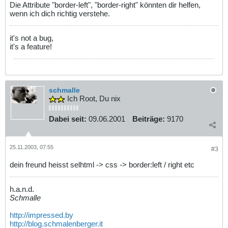
Die Attribute "border-left", "border-right" könnten dir helfen,
wenn ich dich richtig verstehe.
it's not a bug,
it's a feature!
schmalle
Ich Root, Du nix
Dabei seit:
09.06.2001
Beiträge:
9170
25.11.2003, 07:55
#3
dein freund heisst selhtml -> css -> border:left / right etc
h.a.n.d.
Schmalle
http://impressed.by
http://blog.schmalenberger.it