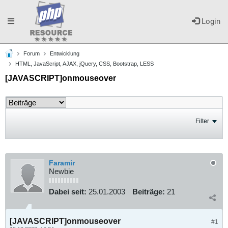
Toggle
Login
Forum
Entwicklung
navigation
HTML, JavaScript, AJAX, jQuery, CSS, Bootstrap, LESS
[JAVASCRIPT]onmouseover
Filter
Faramir
Newbie
Dabei seit:
25.01.2003
Beiträge:
21
[JAVASCRIPT]onmouseover
#1