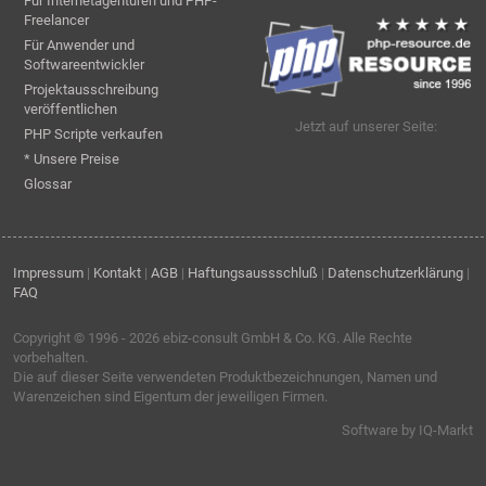
Für Internetagenturen und PHP-
Freelancer
Für Anwender und
Softwareentwickler
Projektausschreibung
veröffentlichen
Jetzt auf unserer Seite:
PHP Scripte verkaufen
* Unsere Preise
Glossar
Impressum
|
Kontakt
|
AGB
|
Haftungsaussschluß
|
Datenschutzerklärung
|
FAQ
Copyright © 1996 - 2026
ebiz-consult GmbH & Co. KG
. Alle Rechte
vorbehalten.
Die auf dieser Seite verwendeten Produktbezeichnungen, Namen und
Warenzeichen sind Eigentum der jeweiligen Firmen.
Software by IQ-Markt