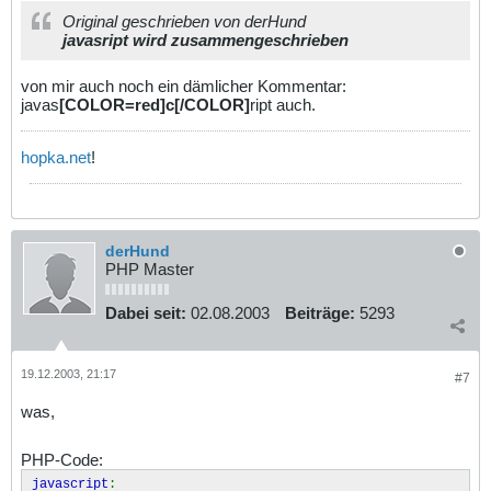
Original geschrieben von derHund
<
body leftmargin
=
"0"
rightmargin
=
"0"
topmargin
=
"0"
bgcol
javasript wird zusammengeschrieben
or
=
"#FFCC33"
>
<
div align
=
"center"
>
<
map name
=
"FPMap0"
>
von mir auch noch ein dämlicher Kommentar:
<
area onmouseover
=
"javascript
:show('birkenfeld')"
shape
=
javas
[COLOR=red]c[/COLOR]
ript auch.
"rect"
coords
=
"41, 326, 65, 345"
></
map
>
<
img src
=
"images/Deutschland.jpg"
border
=
"0"
usemap
=
"#FP
Map0"
width
=
"354"
height
=
"480"
>
</
div
>
hopka.net
!
</
body
>
</
html
>
derHund
PHP Master
Dabei seit:
02.08.2003
Beiträge:
5293
19.12.2003, 21:17
#7
was,
PHP-Code:
javascript
: