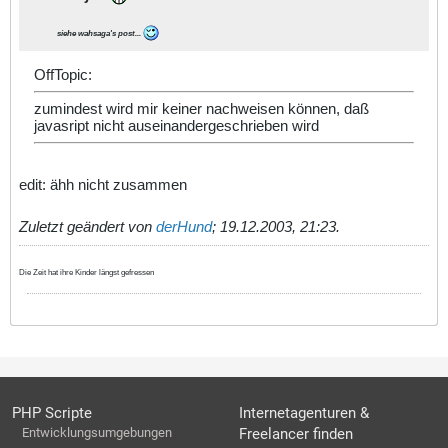
siehe wahsaga's post...
OffTopic:
zumindest wird mir keiner nachweisen können, daß
javasript nicht auseinandergeschrieben wird
edit: ähh nicht zusammen
Zuletzt geändert von
derHund
;
19.12.2003, 21:23
.
Die Zeit hat ihre Kinder längst gefressen
PHP Scripte
Internetagenturen &
Entwicklungsumgebungen
Freelancer finden