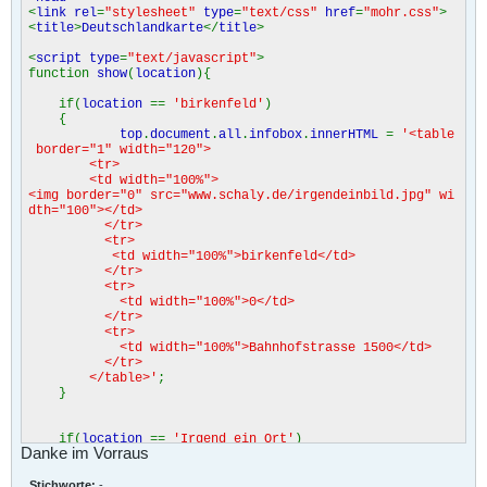
<
link rel
=
"stylesheet"
type
=
"text/css"
href
=
"mohr.css"
>
<
title
>
Deutschlandkarte
</
title
>
<
script type
=
"text/javascript"
>
function
show
(
location
){
if(
location
==
'birkenfeld'
)
{
top
.
document
.
all
.
infobox
.
innerHTML
=
'<table
border="1" width="120">
<tr>
<td width="100%">
<img border="0" src="www.schaly.de/irgendeinbild.jpg" wi
dth="100"></td>
</tr>
<tr>
<td width="100%">birkenfeld</td>
</tr>
<tr>
<td width="100%">0</td>
</tr>
<tr>
<td width="100%">Bahnhofstrasse 1500</td>
</tr>
</table>'
;
}
if(
location
==
'Irgend ein Ort'
)
Danke im Vorraus
{
top
.
document
.
all
.
infobox
.
innerHTML
=
'<table
border="1" width="120">
Stichworte:
-