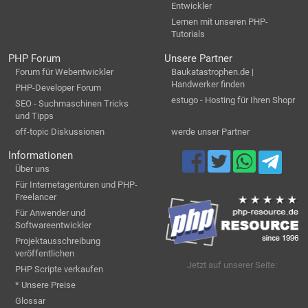
Entwickler
Lernen mit unseren PHP-
Tutorials
PHP Forum
Unsere Partner
Forum für Webentwickler
Baukatastrophen.de |
Handwerker finden
PHP-Developer Forum
estugo - Hosting für Ihren Shopr
SEO - Suchmaschinen Tricks
und Tipps
off-topic Diskussionen
werde unser Partner
Informationen
Über uns
Für Internetagenturen und PHP-
Freelancer
Für Anwender und
Softwareentwickler
Projektausschreibung
veröffentlichen
Jetzt auf unserer Seite:
PHP Scripte verkaufen
* Unsere Preise
Glossar