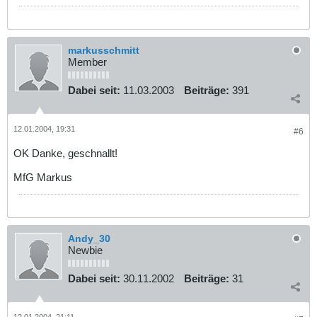
markusschmitt
Member
Dabei seit:
11.03.2003
Beiträge:
391
12.01.2004, 19:31
#6
OK Danke, geschnallt!
MfG Markus
Andy_30
Newbie
Dabei seit:
30.11.2002
Beiträge:
31