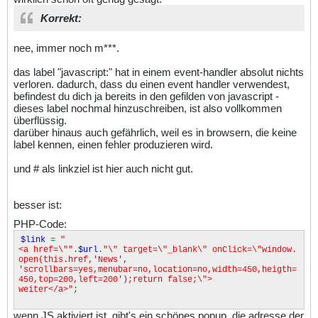
Korrekt:
nee, immer noch m***.
das label "javascript
:" hat in einem event-handler absolut nichts
verloren. dadurch, dass du einen event handler verwendest,
befindest du dich ja bereits in den gefilden von javascript -
dieses label nochmal hinzuschreiben, ist also vollkommen
überflüssig.
darüber hinaus auch gefährlich, weil es in browsern, die keine
label kennen, einen fehler produzieren wird.
und # als linkziel ist hier auch nicht gut.
besser ist:
PHP-Code:
$link
=
"
<a href=\""
.
$url
.
"\" target=\"_blank\" onClick=\"window.
open(this.href,'News',
'scrollbars=yes,menubar=no,location=no,width=450,heigth=
450,top=200,left=200');return false;\">
weiter</a>"
;
wenn JS aktiviert ist, gibt's ein schönes popup. die adresse der