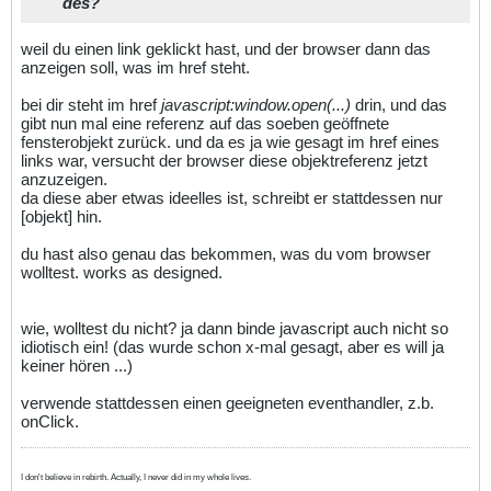
des?
weil du einen link geklickt hast, und der browser dann das
anzeigen soll, was im href steht.
bei dir steht im href
javascript
:window.open(...)
drin, und das
gibt nun mal eine referenz auf das soeben geöffnete
fensterobjekt zurück. und da es ja wie gesagt im href eines
links war, versucht der browser diese objektreferenz jetzt
anzuzeigen.
da diese aber etwas ideelles ist, schreibt er stattdessen nur
[objekt] hin.
du hast also genau das bekommen, was du vom browser
wolltest. works as designed.
wie, wolltest du nicht? ja dann binde javascript auch nicht so
idiotisch ein! (das wurde schon x-mal gesagt, aber es will ja
keiner hören ...)
verwende stattdessen einen geeigneten eventhandler, z.b.
onClick.
I don't believe in rebirth. Actually, I never did in my whole lives.