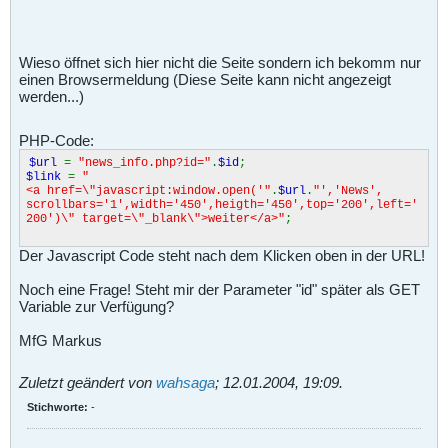
Wieso öffnet sich hier nicht die Seite sondern ich bekomm nur
einen Browsermeldung (Diese Seite kann nicht angezeigt
werden...)
PHP-Code:
$url
=
"news_info.php?id="
.
$id
;
$link
=
"
<a href=\"javascript
:window.open('"
.
$url
.
"','News',
scrollbars='1',width='450',heigth='450',top='200',left='
200')\" target=\"_blank\">weiter</a>"
;
Der Javascript Code steht nach dem Klicken oben in der URL!
Noch eine Frage! Steht mir der Parameter "id" später als GET
Variable zur Verfügung?
MfG Markus
Zuletzt geändert von
wahsaga
;
12.01.2004, 19:09
.
Stichworte:
-