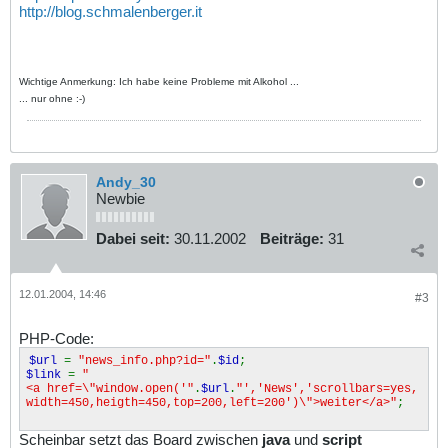
http://blog.schmalenberger.it
Wichtige Anmerkung: Ich habe keine Probleme mit Alkohol ...
... nur ohne :-)
Andy_30
Newbie
Dabei seit:
30.11.2002
Beiträge:
31
12.01.2004, 14:46
#3
PHP-Code:
$url
=
"news_info.php?id="
.
$id
;
$link
=
"
<a href=\"window.open('"
.
$url
.
"','News','scrollbars=yes,
width=450,heigth=450,top=200,left=200')\">weiter</a>"
;
Scheinbar setzt das Board zwischen
java
und
script