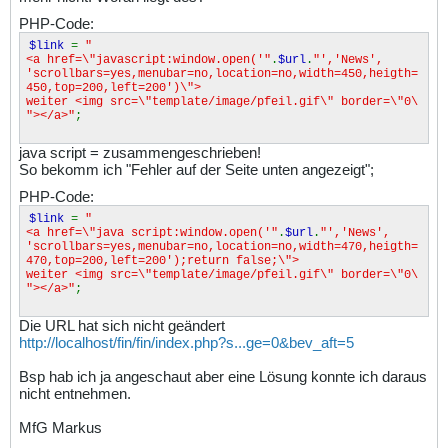
PHP-Code:
$link
=
"
<a href=\"javascript
:window.open('"
.
$url
.
"','News',
'scrollbars=yes,menubar=no,location=no,width=450,heigth=
450,top=200,left=200')\">
weiter <img src=\"template/image/pfeil.gif\" border=\"0\
"></a>"
;
java script = zusammengeschrieben!
So bekomm ich "Fehler auf der Seite unten angezeigt";
PHP-Code:
$link
=
"
<a href=\"java script:window.open('"
.
$url
.
"','News',
'scrollbars=yes,menubar=no,location=no,width=470,heigth=
470,top=200,left=200');return false;\">
weiter <img src=\"template/image/pfeil.gif\" border=\"0\
"></a>"
;
Die URL hat sich nicht geändert
http://localhost/fin/fin/index.php?s...ge=0&bev_aft=5
Bsp hab ich ja angeschaut aber eine Lösung konnte ich daraus
nicht entnehmen.
MfG Markus