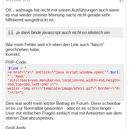
12.01.2004, 21:11
#7
OK - wahsaga hat recht mit seinen Ausführungen auch wenn
es mal wieder (meiner Meinung nach) nicht gerade sehr
hilfsbereit ausgedrückt ist.
ja dann binde javascript auch nicht so idiotisch ein
War mein Fehler weil ich eben den Link auch "falsch"
geschrieben habe.
Korrekt:
PHP-Code:
$link
=
"
<a href=\"#\" onClick=\"java script:window.open('"
.
$url
.
"','News',
'scrollbars=yes,menubar=no,location=no,width=450,heigth=
450,top=200,left=200')\">
weiter <img src=\"template/image/pfeil.gif\" border=\"0\
"></a>"
;
Dies war wohl mein letzter Beitrag im Forum. Denn scheinbar
ist es zur Normalität geworden - oder ist es schon länger -
User mit einfachen Fragen einfach mal mit Antworten wie dem
oberen Zitat abzuspeisen.
Gruß Andy