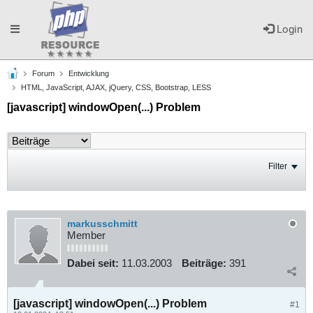
Toggle
Login
Forum
Entwicklung
navigation
HTML, JavaScript, AJAX, jQuery, CSS, Bootstrap, LESS
[javascript] windowOpen(...) Problem
Filter
markusschmitt
Member
Dabei seit:
11.03.2003
Beiträge:
391
[javascript] windowOpen(...) Problem
#1