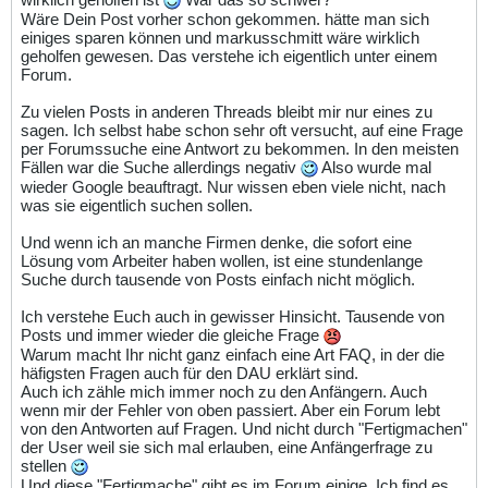
Wäre Dein Post vorher schon gekommen. hätte man sich
einiges sparen können und markusschmitt wäre wirklich
geholfen gewesen. Das verstehe ich eigentlich unter einem
Forum.
Zu vielen Posts in anderen Threads bleibt mir nur eines zu
sagen. Ich selbst habe schon sehr oft versucht, auf eine Frage
per Forumssuche eine Antwort zu bekommen. In den meisten
Fällen war die Suche allerdings negativ
Also wurde mal
wieder Google beauftragt. Nur wissen eben viele nicht, nach
was sie eigentlich suchen sollen.
Und wenn ich an manche Firmen denke, die sofort eine
Lösung vom Arbeiter haben wollen, ist eine stundenlange
Suche durch tausende von Posts einfach nicht möglich.
Ich verstehe Euch auch in gewisser Hinsicht. Tausende von
Posts und immer wieder die gleiche Frage
Warum macht Ihr nicht ganz einfach eine Art FAQ, in der die
häfigsten Fragen auch für den DAU erklärt sind.
Auch ich zähle mich immer noch zu den Anfängern. Auch
wenn mir der Fehler von oben passiert. Aber ein Forum lebt
von den Antworten auf Fragen. Und nicht durch "Fertigmachen"
der User weil sie sich mal erlauben, eine Anfängerfrage zu
stellen
Und diese "Fertigmache" gibt es im Forum einige. Ich find es