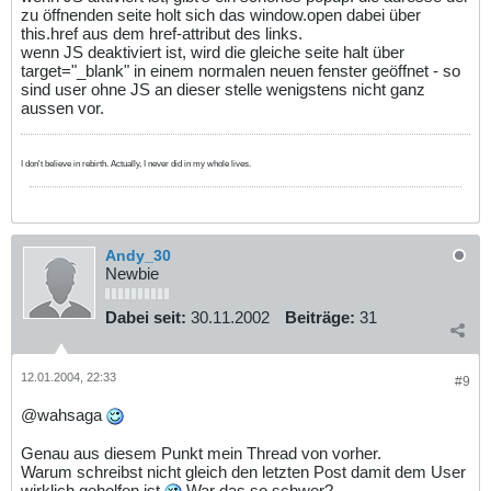
zu öffnenden seite holt sich das window.open dabei über
this.href aus dem href-attribut des links.
wenn JS deaktiviert ist, wird die gleiche seite halt über
target="_blank" in einem normalen neuen fenster geöffnet - so
sind user ohne JS an dieser stelle wenigstens nicht ganz
aussen vor.
I don't believe in rebirth. Actually, I never did in my whole lives.
Andy_30
Newbie
Dabei seit:
30.11.2002
Beiträge:
31
12.01.2004, 22:33
#9
@wahsaga
Genau aus diesem Punkt mein Thread von vorher.
Warum schreibst nicht gleich den letzten Post damit dem User
wirklich geholfen ist
War das so schwer?