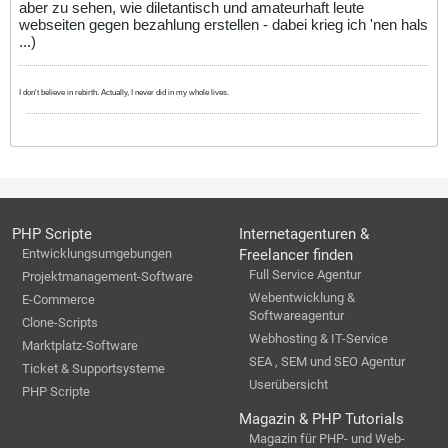
aber zu sehen, wie diletantisch und amateurhaft leute
webseiten gegen bezahlung erstellen - dabei krieg ich 'nen hals
...)
I don't believe in rebirth. Actually, I never did in my whole lives.
PHP Scripte
Internetagenturen &
Entwicklungsumgebungen
Freelancer finden
Full Service Agentur
Projektmanagement-Software
Webentwicklung &
E-Commerce
Softwareagentur
Clone-Scripts
Webhosting & IT-Service
Marktplatz-Software
SEA , SEM und SEO Agentur
Ticket & Supportsysteme
Userübersicht
PHP Scripte
Magazin & PHP Tutorials
Magazin für PHP- und Web-