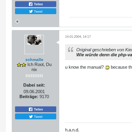
Teilen
Tweet
14.01.2004, 14:17
Original geschrieben von Kie
Wie würde denn die php-v
schmalle
Ich Root, Du
u know the manual?
because th
nix
Dabei seit:
09.06.2001
Beiträge:
9170
Teilen
Tweet
h.a.n.d.