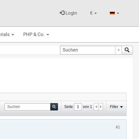
Login
€
rials
PHP & Co.
Seite
von
1
Filter
#1