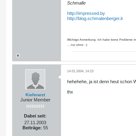
Schmalle
http://impressed.by
http://blog.schmalenberger.it
Wichtige Anmerkung: Ich habe keine Probleme mit
... nur ohne :-)
14.01.2004, 14:23
hehehehe, ja ist denn heut schon 
thx
Kieferarzt
Junior Member
Dabei seit:
27.11.2003
Beiträge:
55