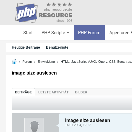
Start
PHP Scripte
PHP-Forum
Agenturen 
Heutige Beiträge
Benutzerliste
Forum
Entwicklung
HTML, JavaScript, AJAX, jQuery, CSS, Bootstrap
image size auslesen
BEITRÄGE
LETZTE AKTIVITÄT
BILDER
image size auslesen
14.01.2004, 12:17