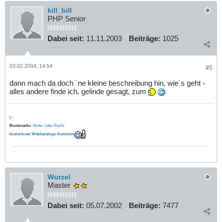
kill_bill
PHP Senior
Dabei seit:
11.11.2003
Beiträge:
1025
03.02.2004, 14:54
#5
dann mach da doch ´ne kleine beschreibung hin, wie´s geht -
alles andere finde ich, gelinde gesagt, zum
(-:
Bookmarks:
·
Bilder
·
Jobs
·
Recht
·
kostenloser Webkataloge-Assistent
Wurzel
Master
Dabei seit:
05.07.2002
Beiträge:
7477