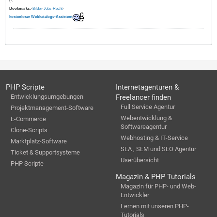
(-:
Bookmarks:
·
Bilder
·
Jobs
·
Recht
·
kostenloser Webkataloge-Assistent
PHP Scripte
Internetagenturen &
Entwicklungsumgebungen
Freelancer finden
Full Service Agentur
Projektmanagement-Software
Webentwicklung &
E-Commerce
Softwareagentur
Clone-Scripts
Webhosting & IT-Service
Marktplatz-Software
SEA , SEM und SEO Agentur
Ticket & Supportsysteme
Userübersicht
PHP Scripte
Magazin & PHP Tutorials
Magazin für PHP- und Web-
Entwickler
Lernen mit unseren PHP-
Tutorials