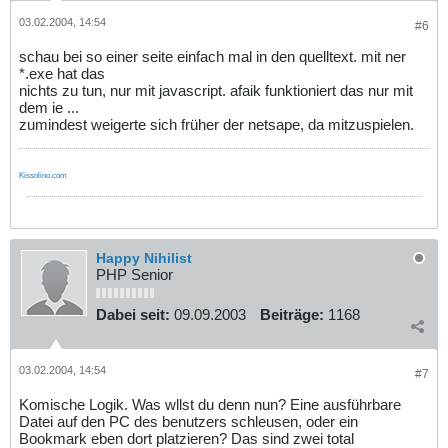
03.02.2004, 14:54
#6
schau bei so einer seite einfach mal in den quelltext. mit ner
*.exe hat das
nichts zu tun, nur mit javascript. afaik funktioniert das nur mit
dem ie ...
zumindest weigerte sich früher der netsape, da mitzuspielen.
Kissolino.com
Happy Nihilist
PHP Senior
Dabei seit:
09.09.2003
Beiträge:
1168
03.02.2004, 14:54
#7
Komische Logik. Was wllst du denn nun? Eine ausführbare
Datei auf den PC des benutzers schleusen, oder ein
Bookmark eben dort platzieren? Das sind zwei total