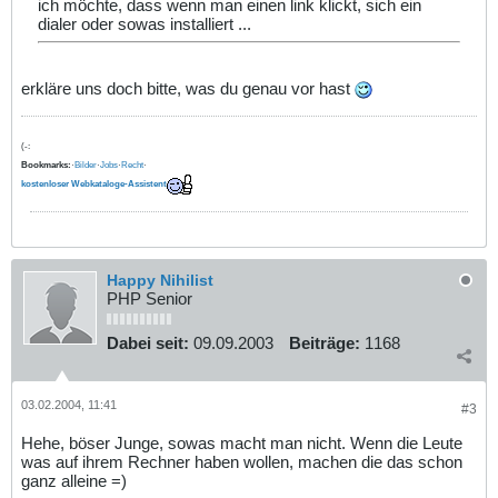
ich möchte, dass wenn man einen link klickt, sich ein
dialer oder sowas installiert ...
erkläre uns doch bitte, was du genau vor hast
(-:
Bookmarks:
·
Bilder
·
Jobs
·
Recht
·
kostenloser Webkataloge-Assistent
Happy Nihilist
PHP Senior
Dabei seit:
09.09.2003
Beiträge:
1168
03.02.2004, 11:41
#3
Hehe, böser Junge, sowas macht man nicht. Wenn die Leute
was auf ihrem Rechner haben wollen, machen die das schon
ganz alleine =)