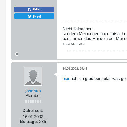
Teilen
Tweet
Nicht Tatsachen,
sondern Meinungen über Tatsache
bestimmen das Handeln der Mens
(Epiktet (50-138 n.Chr.)
30.01.2002, 15:43
hier
hab ich grad per zufall was ge
joschua
Member
Dabei seit:
16.01.2002
Beiträge:
235