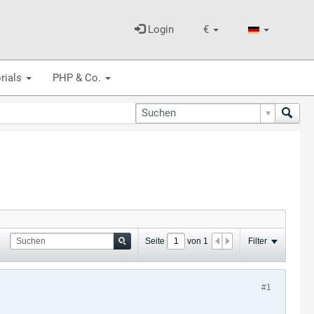
Login
€
rials
PHP & Co.
Seite
von
1
Filter
#1