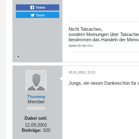
Teilen
Tweet
Nicht Tatsachen,
sondern Meinungen über Tatsache
bestimmen das Handeln der Mens
(Epiktet (50-138 n.Chr.)
30.01.2002, 15:51
Jungs, ein riesen Dankeschön für 
Thommy
Member
Dabei seit:
12.09.2001
Beiträge:
320