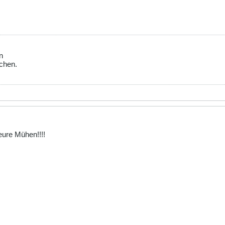
n
chen.
eure Mühen!!!!