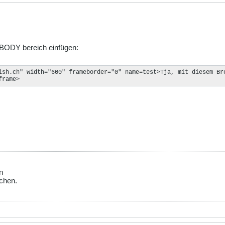
 BODY bereich einfügen:
ish.ch" width="600" frameborder="0" name=test>Tja, mit diesem Bro
frame>
n
chen.