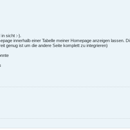
n sicht :-).
page innerhalb einer Tabelle meiner Homepage anzeigen lassen. Dies
breit genug ist um die andere Seite komplett zu integrieren)
önnte
s