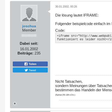
30.01.2002, 00:26
Die lösung lautet IFRAME:
Folgender beispielcode einfach im
joschua
Member
Code:
<iframe src="http://www.webpubl
funktioniert es leider nicht</i
Dabei seit:
16.01.2002
Beiträge:
235
Teilen
Tweet
Nicht Tatsachen,
sondern Meinungen über Tatsache
bestimmen das Handeln der Mens
(Epiktet (50-138 n.Chr.)