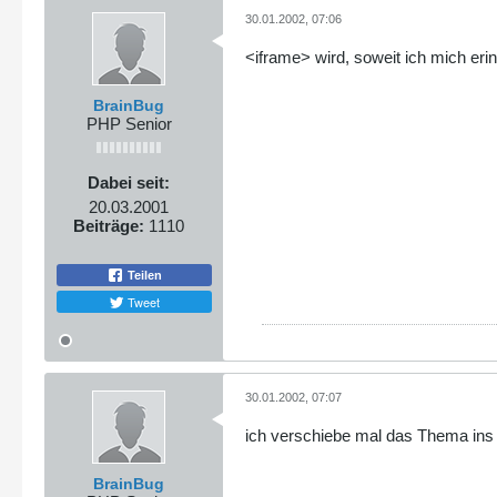
30.01.2002, 07:06
<iframe> wird, soweit ich mich eri
BrainBug
PHP Senior
Dabei seit:
20.03.2001
Beiträge:
1110
Teilen
Tweet
30.01.2002, 07:07
ich verschiebe mal das Thema ins
BrainBug