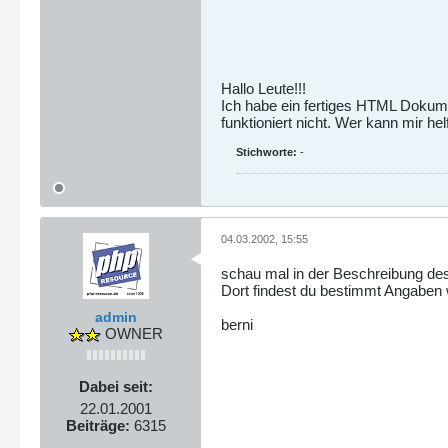
Hallo Leute!!!
Ich habe ein fertiges HTML Dokume
funktioniert nicht. Wer kann mir he
Stichworte:
-
04.03.2002, 15:55
schau mal in der Beschreibung de
Dort findest du bestimmt Angabe
admin
berni
OWNER
Dabei seit:
22.01.2001
Beiträge:
6315