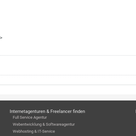
?>
Internetagenturen & Freelancer finden
Full Service Agentur
Webentwicklung & Softwareagentur
Webhosting & IT-Service