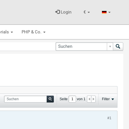
Login
€
rials
PHP & Co.
Seite
von
1
Filter
#1