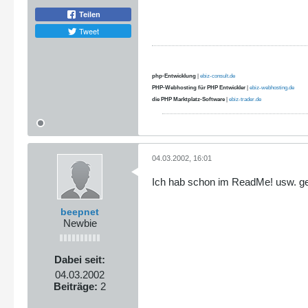
Teilen
Tweet
php-Entwicklung
|
ebiz-consult.de
PHP-Webhosting für PHP Entwickler
|
ebiz-webhosting.de
die PHP Marktplatz-Software
|
ebiz-trader.de
04.03.2002, 16:01
Ich hab schon im ReadMe! usw. geg
beepnet
Newbie
Dabei seit:
04.03.2002
Beiträge:
2