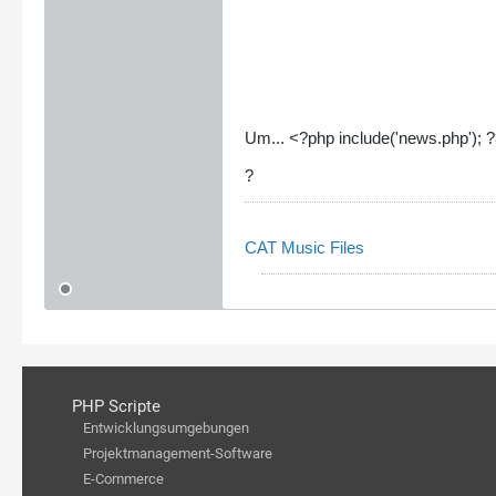
Um... <?php include('news.php'); 
?
CAT Music Files
PHP Scripte
Entwicklungsumgebungen
Projektmanagement-Software
E-Commerce