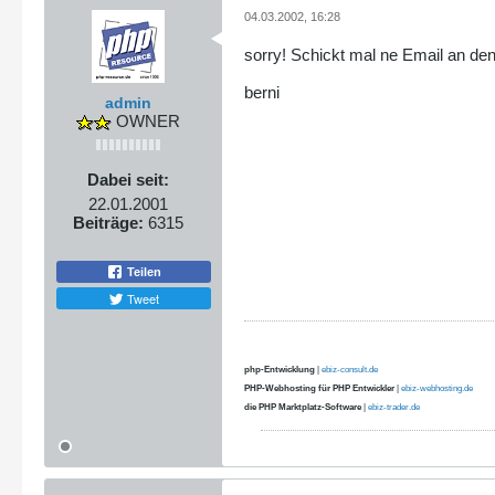
04.03.2002, 16:28
sorry! Schickt mal ne Email an den
berni
admin
OWNER
Dabei seit:
22.01.2001
Beiträge:
6315
Teilen
Tweet
php-Entwicklung
|
ebiz-consult.de
PHP-Webhosting für PHP Entwickler
|
ebiz-webhosting.de
die PHP Marktplatz-Software
|
ebiz-trader.de