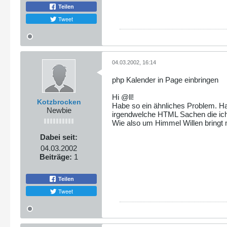
Teilen
Tweet
04.03.2002, 16:14
php Kalender in Page einbringen
Hi @ll!
Kotzbrocken
Habe so ein ähnliches Problem. Ha
Newbie
irgendwelche HTML Sachen die ich 
Wie also um Himmel Willen bringt m
Dabei seit:
04.03.2002
Beiträge:
1
Teilen
Tweet