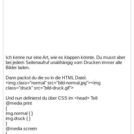
Ich kenne nur eine Art, wie es klappen könnte. Du musst aber
bei jedem Seitenaufruf unabhängig vom Drucken immer alle
Bilder laden.
Dann packst du die so in die HTML Datei:
<img class="normal" src="bild-normal.jpg"><img
class="druck" src="bild-druck.gif">
Und nun definierst du über CSS im <head> Teil:
@media print
{
img.normal { }
img.druck { }
}
@media screen
{