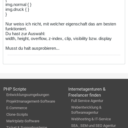
img.normal { }
img.druck { }
}
Nur weiss ich nicht, mit welcher eigenschaft das am besten
funktioniert.
Du hast zur Auswahl:
width, height, overflow, z-index, clip, visibility bzw. display
Musst du halt ausprobieren...
PHP Scripte
Internetagenturen &
Entwicklungsumgebungen
Freelancer finden
Full Service Agentur
Projektmanagement-Software
Webentwicklung &
E-Commerce
Softwareagentur
Clone-Scripts
Webhosting & IT-Service
Marktplatz-Software
SEA , SEM und SEO Agentur
Ticket & Supportsysteme