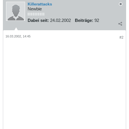
Killerattacks
Newbie
Dabei seit:
24.02.2002
Beiträge:
92
16.03.2002, 14:45
#2