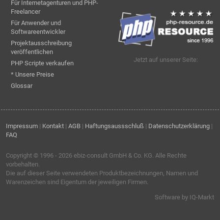
Für Internetagenturen und PHP-
Freelancer
Für Anwender und
Softwareentwickler
Projektausschreibung
veröffentlichen
Jetzt auf unserer Seite:
PHP Scripte verkaufen
* Unsere Preise
Glossar
Impressum
|
Kontakt
|
AGB
|
Haftungsaussschluß
|
Datenschutzerklärung
|
FAQ
Copyright © 1996 - 2026
ebiz-consult GmbH & Co. KG
. Alle Rechte
vorbehalten.
Die auf dieser Seite verwendeten Produktbezeichnungen, Namen und
Warenzeichen sind Eigentum der jeweiligen Firmen.
Software by IQ-Markt