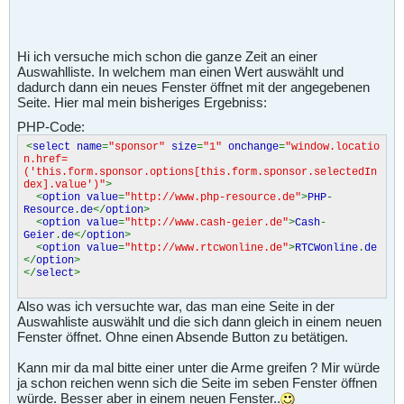
Hi ich versuche mich schon die ganze Zeit an einer
Auswahlliste. In welchem man einen Wert auswählt und
dadurch dann ein neues Fenster öffnet mit der angegebenen
Seite. Hier mal mein bisheriges Ergebniss:
PHP-Code:
<
select name
=
"sponsor"
size
=
"1"
onchange
=
"window.locatio
n.href=
('this.form.sponsor.options[this.form.sponsor.selectedIn
dex].value')"
>
<
option value
=
"http://www.php-resource.de"
>
PHP
-
Resource
.
de
</
option
>
<
option value
=
"http://www.cash-geier.de"
>
Cash
-
Geier
.
de
</
option
>
<
option value
=
"http://www.rtcwonline.de"
>
RTCWonline
.
de
</
option
>
</
select
>
Also was ich versuchte war, das man eine Seite in der
Auswahliste auswählt und die sich dann gleich in einem neuen
Fenster öffnet. Ohne einen Absende Button zu betätigen.
Kann mir da mal bitte einer unter die Arme greifen ? Mir würde
ja schon reichen wenn sich die Seite im seben Fenster öffnen
würde. Besser aber in einem neuen Fenster..