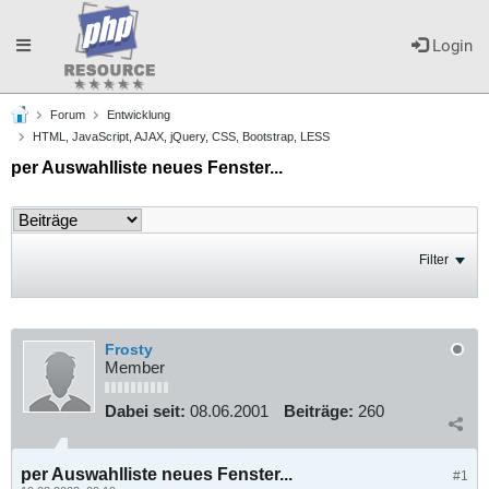
Toggle
Login
Forum
Entwicklung
navigation
HTML, JavaScript, AJAX, jQuery, CSS, Bootstrap, LESS
per Auswahlliste neues Fenster...
Filter
Frosty
Member
Dabei seit:
08.06.2001
Beiträge:
260
per Auswahlliste neues Fenster...
#1