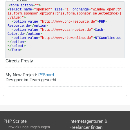
<
form action
=
""
>
<
select name
=
"sponsor"
size
=
"1"
onchange
=
"window.open(th
is.form.sponsor.options[this.form.sponsor.selectedIndex]
.value)"
>
<
option value
=
"http://www.php-resource.de"
>
PHP
-
Resource
.
de
</
option
>
<
option value
=
"http://www.cash-geier.de"
>
Cash
-
Geier
.
de
</
option
>
<
option value
=
"http://www.rtcwonline.de"
>
RTCWonline
.
de
</
option
>
</
select
>
</
form
>
Gtreetz Frosty
My New Projekt:
P²Board
Designer im Team gesucht !
PHP Scripte
Internetagenturen &
Entwicklungsumgebungen
Freelancer finden