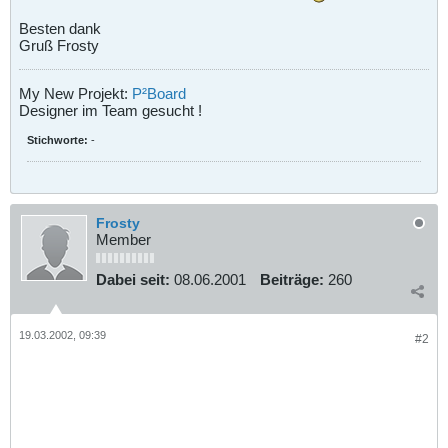
Besten dank
Gruß Frosty
My New Projekt:
P²Board
Designer im Team gesucht !
Stichworte:
-
Frosty
Member
Dabei seit:
08.06.2001
Beiträge:
260
19.03.2002, 09:39
#2