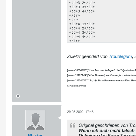
<td>3.2</td>

<td>3.3</td>

<td>3.4</td>

</tr>

<tr>

<td>4.1</td>

<td>4.2</td>

<td>4.3</td>

<td>4.4</td>

</tr>

</table>

<input type="submit">

</form>
Zuletzt geändert von
Troublegum
;
[color="#334D7B"]"
Los, lass uns loslegen! Hm ? Quatschen 
[color="#9C5245"]"
Aber Bommel, wir können jetzt nicht bums
[color="#334D7B"]"
Ja ja ja. Du willst immer nur das Eine. B
© Harald Schmidt
29.03.2002, 17:48
Original geschrieben von Tr
Wenn ich dich nicht falsch
Blaster
Definiere das Form Tag vor 