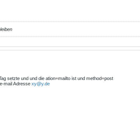
bleiben
Tag setzte und und die ation=mailto ist und method=post
e e-mail Adresse
xy@y.de