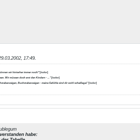
29.03.2002, 17:49
.
können wir hinterher immer noch!
"[/color]
en. Wir müssen doch erst den Kindern - ...
"[/color]
uchstabenzeigen, Buchstabenzeigen - meine Gefühle sind dir wohl scheißegal.
"[/color]
oublegum
 verstanden habe:
der Tabelle.