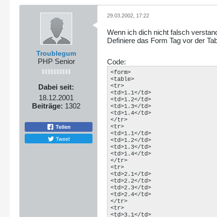
29.03.2002, 17:22
Wenn ich dich nicht falsch verstan
Definiere das Form Tag vor der Tab
Troublegum
PHP Senior
Code:
<form>

<table>

Dabei seit:
<tr>

<td>1.1</td>

18.12.2001
<td>1.2</td>

Beiträge:
1302
<td>1.3</td>

<td>1.4</td>

</tr>

<tr>

Teilen
<td>1.1</td>

Tweet
<td>1.2</td>

<td>1.3</td>

<td>1.4</td>

</tr>

<tr>

<td>2.1</td>

<td>2.2</td>

<td>2.3</td>

<td>2.4</td>

</tr>

<tr>

<td>3.1</td>
