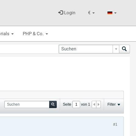
Login
€
rials
PHP & Co.
Seite
von
1
Filter
#1