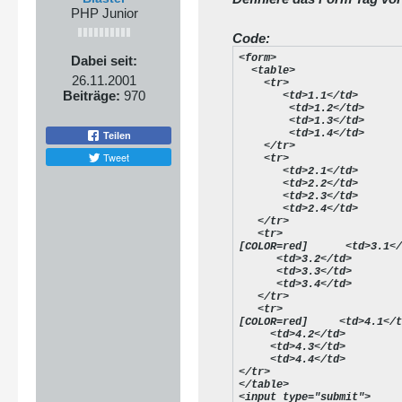
PHP Junior
Code:
<form>

Dabei seit:
  <table>

26.11.2001
    <tr>

Beiträge:
970
       <td>1.1</td>

        <td>1.2</td>

        <td>1.3</td>

        <td>1.4</td>

Teilen
    </tr>

Tweet
    <tr>

       <td>2.1</td>

       <td>2.2</td>

       <td>2.3</td>

       <td>2.4</td>

   </tr>

   <tr>

[COLOR=red]      <td>3.1</
      <td>3.2</td>

      <td>3.3</td>

      <td>3.4</td>

   </tr>

   <tr>

[COLOR=red]     <td>4.1</t
     <td>4.2</td>

     <td>4.3</td>

     <td>4.4</td>

</tr>

</table>

<input type="submit">
