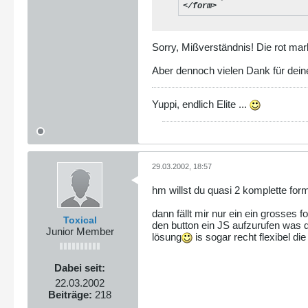
</form>
Sorry, Mißverständnis! Die rot mar
Aber dennoch vielen Dank für dei
Yuppi, endlich Elite ...
29.03.2002, 18:57
hm willst du quasi 2 komplette for
dann fällt mir nur ein ein grosses
Toxical
den button ein JS aufzurufen was d
Junior Member
lösung
is sogar recht flexibel die 
Dabei seit:
22.03.2002
Beiträge:
218