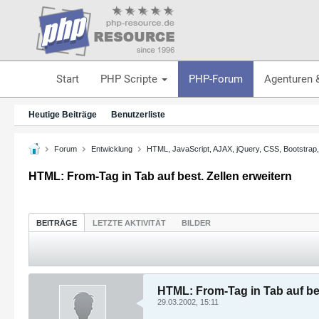
Start
PHP Scripte
PHP-Forum
Agenturen 
Heutige Beiträge
Benutzerliste
Forum
Entwicklung
HTML, JavaScript, AJAX, jQuery, CSS, Bootstrap
HTML: From-Tag in Tab auf best. Zellen erweitern
BEITRÄGE
LETZTE AKTIVITÄT
BILDER
HTML: From-Tag in Tab auf bes
29.03.2002, 15:11