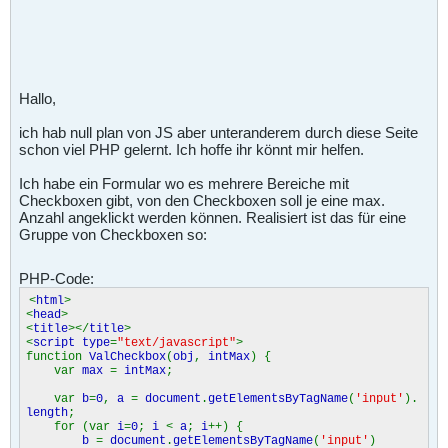
Hallo,
ich hab null plan von JS aber unteranderem durch diese Seite
schon viel PHP gelernt. Ich hoffe ihr könnt mir helfen.
Ich habe ein Formular wo es mehrere Bereiche mit
Checkboxen gibt, von den Checkboxen soll je eine max.
Anzahl angeklickt werden können. Realisiert ist das für eine
Gruppe von Checkboxen so:
PHP-Code:
<
html
>
<
head
>
<
title
></
title
>
<
script type
=
"text/javascript"
>
function
ValCheckbox
(
obj
,
intMax
) {
var
max
=
intMax
;
var
b
=
0
,
a
=
document
.
getElementsByTagName
(
'input'
).
length
;
for (var
i
=
0
;
i
<
a
;
i
++) {
b
=
document
.
getElementsByTagName
(
'input'
)