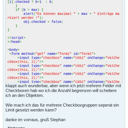
[
i
].
checked
?
b
+
1
:
b
;
}
if (
b
>
max
) {
alert
(
"Es können maximal "
+
max
+
" Einträge ma
rkiert werden !"
);
obj
.
checked
=
false
;
}
}
</
script
>
</
head
>
<
body
>
<
form method
=
"get"
name
=
"form1"
id
=
"form1"
>
<
input type
=
"checkbox"
name
=
"ckb1"
onChange
=
"ValChe
ckbox(this, 2);"
/>
<
input type
=
"checkbox"
name
=
"ckb1"
onChange
=
"ValChe
ckbox(this, 2);"
/>
<
input type
=
"checkbox"
name
=
"ckb1"
onChange
=
"ValChe
ckbox(this, 2);"
/>
<
input type
=
"checkbox"
name
=
"ckb1"
onChange
=
"ValChe
klappt auch wunderbar, aber wenn ich jetzt mehrere Felder mit
ckbox(this, 2);"
/>
Checkboxen hab wo ich die Anzahl begrenzen will scheitere
</
form
>
</
body
>
ich an den Objekten.
</
html
>
Wie mach ich das für mehrere Checkboxgruppen seperat ein
Limit gesetzt werden kann?
danke im vorraus, gruß Stephan
Stichworte:
-