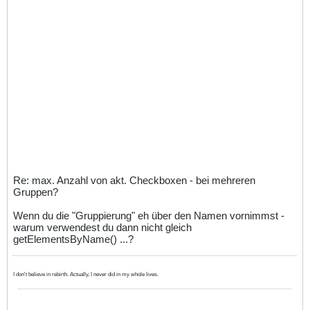
Re: max. Anzahl von akt. Checkboxen - bei mehreren
Gruppen?
Wenn du die "Gruppierung" eh über den Namen vornimmst -
warum verwendest du dann nicht gleich
getElementsByName() ...?
I don't believe in rebirth. Actually, I never did in my whole lives.