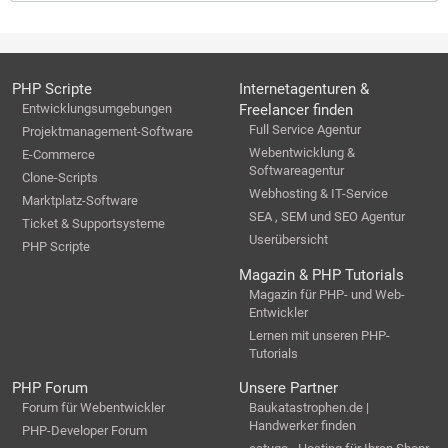
PHP Scripte
Internetagenturen &
Entwicklungsumgebungen
Freelancer finden
Full Service Agentur
Projektmanagement-Software
Webentwicklung &
E-Commerce
Softwareagentur
Clone-Scripts
Webhosting & IT-Service
Marktplatz-Software
SEA , SEM und SEO Agentur
Ticket & Supportsysteme
Userübersicht
PHP Scripte
Magazin & PHP Tutorials
Magazin für PHP- und Web-
Entwickler
Lernen mit unseren PHP-
Tutorials
PHP Forum
Unsere Partner
Forum für Webentwickler
Baukatastrophen.de |
Handwerker finden
PHP-Developer Forum