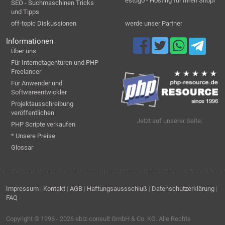
estugo - Hosting für Ihren Shopr
SEO - Suchmaschinen Tricks
und Tipps
off-topic Diskussionen
werde unser Partner
Informationen
Über uns
Für Internetagenturen und PHP-
Freelancer
Für Anwender und
Softwareentwickler
Projektausschreibung
veröffentlichen
Jetzt auf unserer Seite:
PHP Scripte verkaufen
* Unsere Preise
Glossar
Impressum
|
Kontakt
|
AGB
|
Haftungsaussschluß
|
Datenschutzerklärung
|
FAQ
Copyright © 1996 - 2026
ebiz-consult GmbH & Co. KG
. Alle Rechte