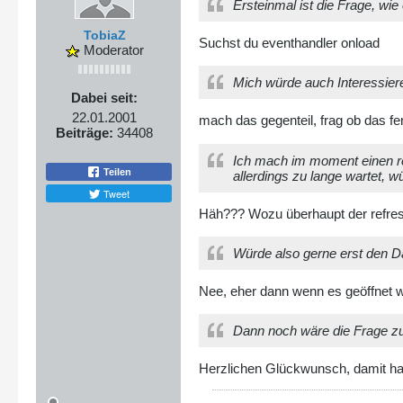
Ersteinmal ist die Frage, wi
TobiaZ
Suchst du eventhandler onload
Moderator
Mich würde auch Interessier
Dabei seit:
22.01.2001
mach das gegenteil, frag ob das fe
Beiträge:
34408
Ich mach im moment einen re
Teilen
allerdings zu lange wartet, 
Tweet
Häh??? Wozu überhaupt der refre
Würde also gerne erst den 
Nee, eher dann wenn es geöffnet 
Dann noch wäre die Frage zu k
Herzlichen Glückwunsch, damit hast