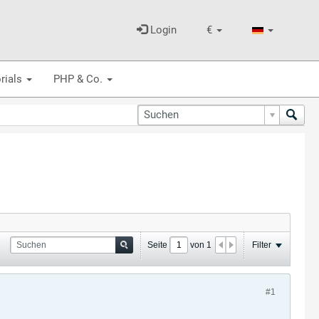
Login
€
rials
PHP & Co.
Seite
von
1
Filter
#1