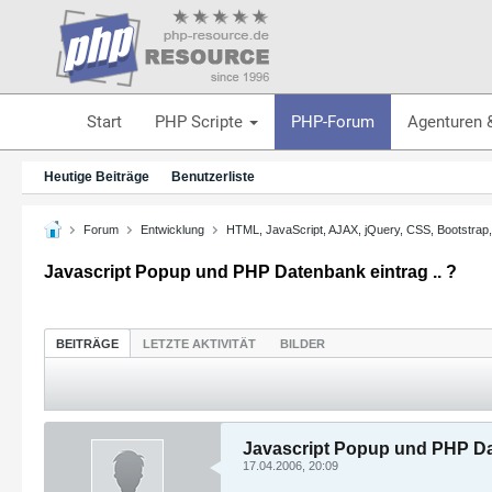
Start
PHP Scripte
PHP-Forum
Agenturen 
Heutige Beiträge
Benutzerliste
Forum
Entwicklung
HTML, JavaScript, AJAX, jQuery, CSS, Bootstrap
Javascript Popup und PHP Datenbank eintrag .. ?
BEITRÄGE
LETZTE AKTIVITÄT
BILDER
Javascript Popup und PHP Dat
17.04.2006, 20:09