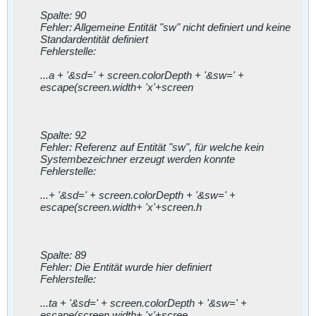
Spalte: 90
Fehler: Allgemeine Entität "sw" nicht definiert und keine
Standardentität definiert
Fehlerstelle:
...a + '&sd=' + screen.colorDepth + '&sw=' +
escape(screen.width+ 'x'+screen
Spalte: 92
Fehler: Referenz auf Entität "sw", für welche kein
Systembezeichner erzeugt werden konnte
Fehlerstelle:
...+ '&sd=' + screen.colorDepth + '&sw=' +
escape(screen.width+ 'x'+screen.h
Spalte: 89
Fehler: Die Entität wurde hier definiert
Fehlerstelle:
...ta + '&sd=' + screen.colorDepth + '&sw=' +
escape(screen.width+ 'x'+scree