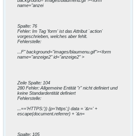
background="images/blaumenu.gif"><form
name="anzei
Spalte: 76
Fehler: Im Tag 'form' ist das Attribut `action`
vorgeschrieben, welches aber fehlt.
Fehlerstelle:
...F" background="images/blaumenu.gif"><form
name="anzeige2" id="anzeige2" >
Zeile Spalte: 104
280 Fehler: Allgemeine Entität "r" nicht definiert und
keine Standardentität definiert
Fehlerstelle:
...=='HTTPS:')) {p='https';} data = '&r=' +
escape(document.referrer) + '&n=
Spalte: 105