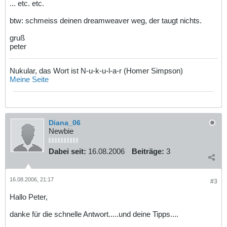
... etc. etc.
btw: schmeiss deinen dreamweaver weg, der taugt nichts.
gruß
peter
Nukular, das Wort ist N-u-k-u-l-a-r (Homer Simpson)
Meine Seite
Diana_06
Newbie
Dabei seit:
16.08.2006
Beiträge:
3
16.08.2006, 21:17
#3
Hallo Peter,
danke für die schnelle Antwort.....und deine Tipps....