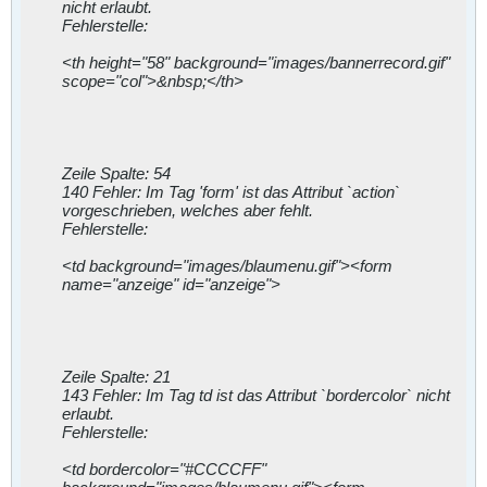
nicht erlaubt.
Fehlerstelle:
<th height="58" background="images/bannerrecord.gif"
scope="col">&nbsp;</th>
Zeile Spalte: 54
140 Fehler: Im Tag 'form' ist das Attribut `action`
vorgeschrieben, welches aber fehlt.
Fehlerstelle:
<td background="images/blaumenu.gif"><form
name="anzeige" id="anzeige">
Zeile Spalte: 21
143 Fehler: Im Tag td ist das Attribut `bordercolor` nicht
erlaubt.
Fehlerstelle:
<td bordercolor="#CCCCFF"