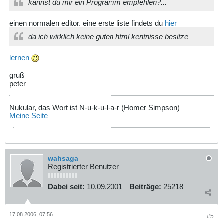
kannst du mir ein Programm empfehlen?...
einen normalen editor. eine erste liste findets du
hier
da ich wirklich keine guten html kentnisse besitze
lernen
gruß
peter
Nukular, das Wort ist N-u-k-u-l-a-r (Homer Simpson)
Meine Seite
wahsaga
Registrierter Benutzer
Dabei seit:
10.09.2001
Beiträge:
25218
17.08.2006, 07:56
#5