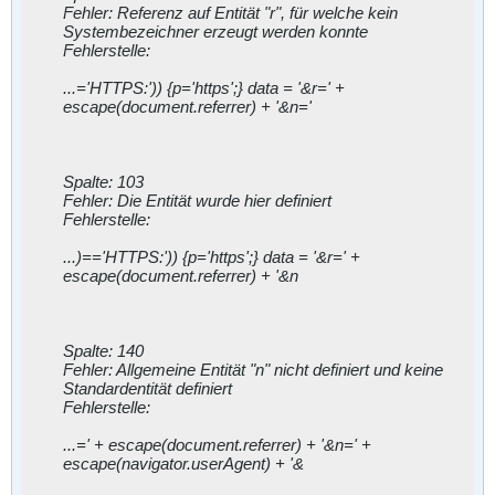
Fehler: Referenz auf Entität "r", für welche kein
Systembezeichner erzeugt werden konnte
Fehlerstelle:
...='HTTPS:')) {p='https';} data = '&r=' +
escape(document.referrer) + '&n='
Spalte: 103
Fehler: Die Entität wurde hier definiert
Fehlerstelle:
...)=='HTTPS:')) {p='https';} data = '&r=' +
escape(document.referrer) + '&n
Spalte: 140
Fehler: Allgemeine Entität "n" nicht definiert und keine
Standardentität definiert
Fehlerstelle:
...=' + escape(document.referrer) + '&n=' +
escape(navigator.userAgent) + '&