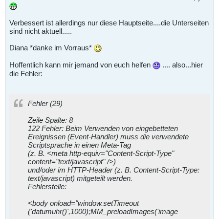
Verbessert ist allerdings nur diese Hauptseite....die Unterseiten
sind nicht aktuell.....
Diana *danke im Vorraus*
Hoffentlich kann mir jemand von euch helfen
.... also...hier
die Fehler:
Fehler (29)
Zeile Spalte: 8
122 Fehler: Beim Verwenden von eingebetteten
Ereignissen (Event-Handler) muss die verwendete
Scriptsprache in einen Meta-Tag
(z. B. <meta http-equiv="Content-Script-Type"
content="text/javascript" />)
und/oder im HTTP-Header (z. B. Content-Script-Type:
text/javascript) mitgeteilt werden.
Fehlerstelle:
<body onload="window.setTimeout
('datumuhr()',1000);MM_preloadImages('image