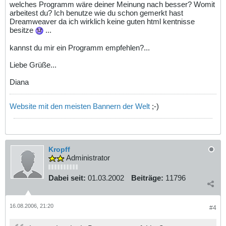
welches Programm wäre deiner Meinung nach besser? Womit
arbeitest du? Ich benutze wie du schon gemerkt hast
Dreamweaver da ich wirklich keine guten html kentnisse
besitze
...
kannst du mir ein Programm empfehlen?...
Liebe Grüße...
Diana
Website mit den meisten Bannern der Welt
;-)
Kropff
Administrator
Dabei seit:
01.03.2002
Beiträge:
11796
16.08.2006, 21:20
#4