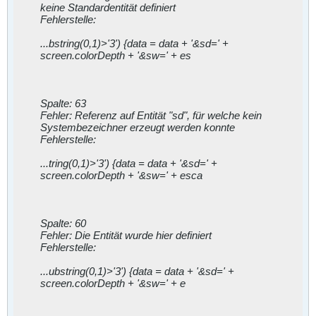
keine Standardentität definiert
Fehlerstelle:
...bstring(0,1)>'3') {data = data + '&sd=' +
screen.colorDepth + '&sw=' + es
Spalte: 63
Fehler: Referenz auf Entität "sd", für welche kein
Systembezeichner erzeugt werden konnte
Fehlerstelle:
...tring(0,1)>'3') {data = data + '&sd=' +
screen.colorDepth + '&sw=' + esca
Spalte: 60
Fehler: Die Entität wurde hier definiert
Fehlerstelle:
...ubstring(0,1)>'3') {data = data + '&sd=' +
screen.colorDepth + '&sw=' + e