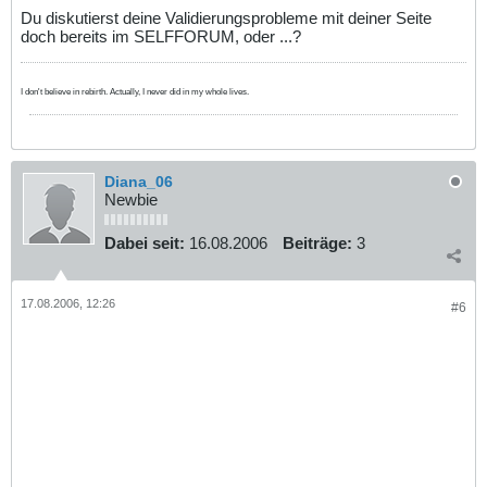
Du diskutierst deine Validierungsprobleme mit deiner Seite
doch bereits im SELFFORUM, oder ...?
I don't believe in rebirth. Actually, I never did in my whole lives.
Diana_06
Newbie
Dabei seit:
16.08.2006
Beiträge:
3
17.08.2006, 12:26
#6