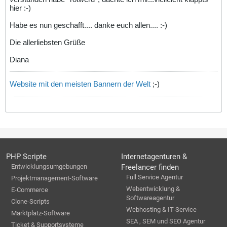
hier :-)
Habe es nun geschafft.... danke euch allen.... :-)
Die allerliebsten Grüße
Diana
Website mit den meisten Bannern der Welt
;-)
PHP Scripte
Internetagenturen &
Entwicklungsumgebungen
Freelancer finden
Full Service Agentur
Projektmanagement-Software
Webentwicklung &
E-Commerce
Softwareagentur
Clone-Scripts
Webhosting & IT-Service
Marktplatz-Software
SEA , SEM und SEO Agentur
Ticket & Supportsysteme