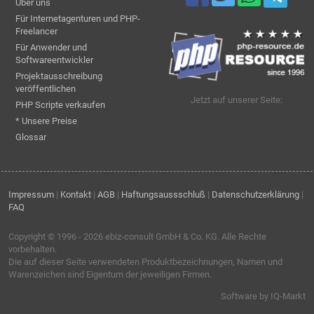
Über uns
Für Internetagenturen und PHP-
Freelancer
Für Anwender und
Softwareentwickler
Projektausschreibung
veröffentlichen
Jetzt auf unserer Seite:
PHP Scripte verkaufen
* Unsere Preise
Glossar
Impressum
|
Kontakt
|
AGB
|
Haftungsaussschluß
|
Datenschutzerklärung
|
FAQ
Copyright © 1996 - 2026
ebiz-consult GmbH & Co. KG
. Alle Rechte
vorbehalten.
Die auf dieser Seite verwendeten Produktbezeichnungen, Namen und
Warenzeichen sind Eigentum der jeweiligen Firmen.
Software by IQ-Markt