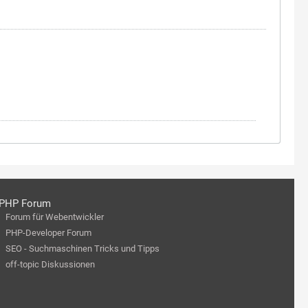
PHP Forum
Forum für Webentwickler
PHP-Developer Forum
SEO - Suchmaschinen Tricks und Tipps
off-topic Diskussionen