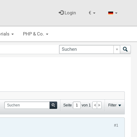
Login
€
rials
PHP & Co.
Seite
von
1
Filter
#1