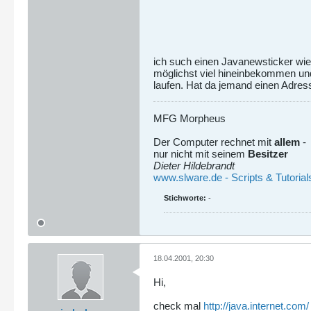
ich such einen Javanewsticker wie
möglichst viel hineinbekommen un
laufen. Hat da jemand einen Adres
MFG Morpheus
Der Computer rechnet mit
allem
-
nur nicht mit seinem
Besitzer
Dieter Hildebrandt
www.slware.de - Scripts & Tutorial
Stichworte:
-
18.04.2001, 20:30
Hi,
check mal
http://java.internet.com/