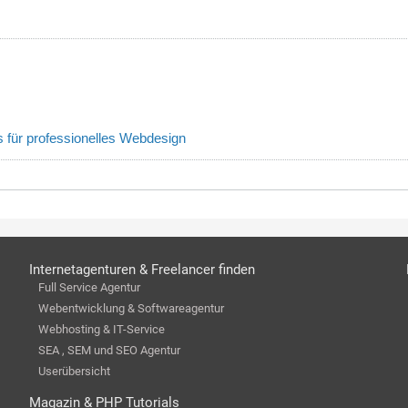
s für professionelles Webdesign
Internetagenturen & Freelancer finden
Full Service Agentur
Webentwicklung & Softwareagentur
Webhosting & IT-Service
SEA , SEM und SEO Agentur
Userübersicht
Magazin & PHP Tutorials