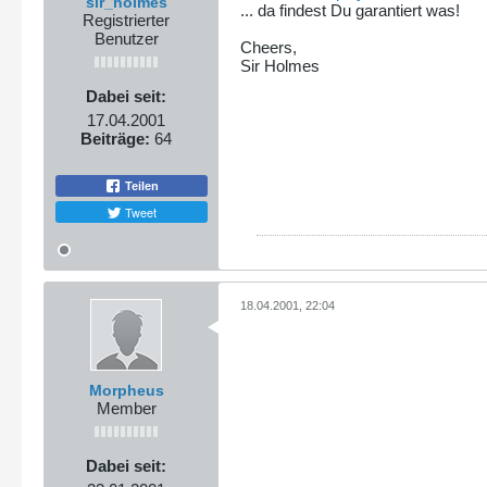
sir_holmes
... da findest Du garantiert was!
Registrierter
Benutzer
Cheers,
Sir Holmes
Dabei seit:
17.04.2001
Beiträge:
64
Teilen
Tweet
18.04.2001, 22:04
Morpheus
Member
Dabei seit: