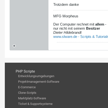
Trotzdem danke
MFG Morpheus
Der Computer rechnet mit
allem
-
nur nicht mit seinem
Besitzer
Dieter Hildebrandt
www.slware.de - Scripts & Tutorial
PHP Scripte
Entwicklungsumgebungen
Projektmanagement-Software
E-Commerce
Clone-Scripts
Marktplatz-Software
Ticket & Supportsysteme