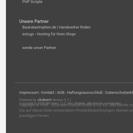
PHP Scripte
Unsere Partner
Baukatastrophen.de | Handwerker finden
estugo - Hosting für Ihren Shopr
werde unser Partner
Impressum
|
Kontakt
|
AGB
|
Haftungsaussschluß
|
Datenschutzerk
Powered by
vBulletin®
Version 5.7.1
Copyright © 2026 MH Sub I, LLC dba vBulletin. Alle Rechte vorbehalten.
Copyright © 1996 - 2026
ebiz-consult GmbH & Co. KG
. Alle Rechte v
Die auf dieser Seite verwendeten Produktbezeichnungen, Namen u
jeweiligen Firmen.