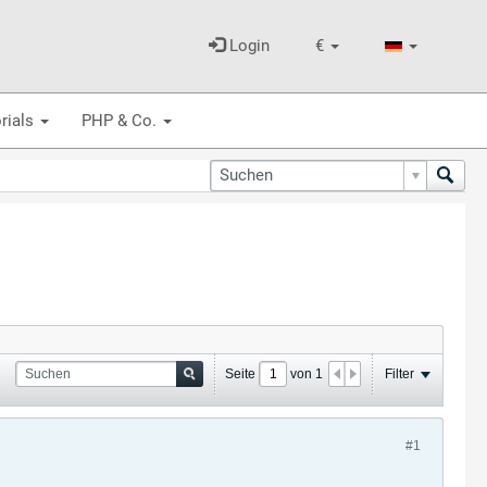
Login
€
rials
PHP & Co.
Seite
von
1
Filter
#1