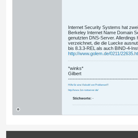
Internet Security Systems hat zwei
Berkeley Internet Name Domain S
genutzten DNS-Server. Allerdings
verzeichnet, die die Luecke ausnu
bis 8.3.3-REL als auch BIND-4-Inst
http://www.golem.de/0211/22635.h
*winks*
Gilbert
---------------------------------------------
Hilfe für eine Vielzahl von Problemen!!!
http://www.1st-rootserver.de/
Stichworte:
-