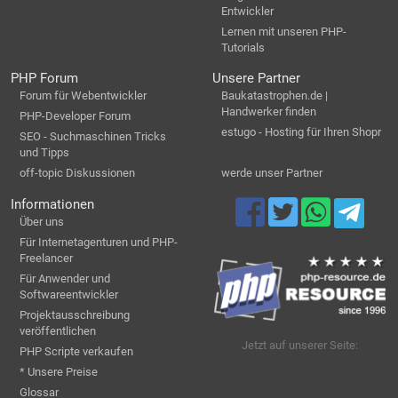
Entwickler
Lernen mit unseren PHP-
Tutorials
PHP Forum
Unsere Partner
Forum für Webentwickler
Baukatastrophen.de |
Handwerker finden
PHP-Developer Forum
estugo - Hosting für Ihren Shopr
SEO - Suchmaschinen Tricks
und Tipps
off-topic Diskussionen
werde unser Partner
Informationen
Über uns
Für Internetagenturen und PHP-
Freelancer
Für Anwender und
Softwareentwickler
Projektausschreibung
veröffentlichen
Jetzt auf unserer Seite:
PHP Scripte verkaufen
* Unsere Preise
Glossar