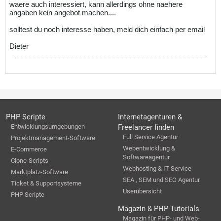
waere auch interessiert, kann allerdings ohne naehere
angaben kein angebot machen....
solltest du noch interesse haben, meld dich einfach per email
Dieter
PHP Scripte
Internetagenturen &
Entwicklungsumgebungen
Freelancer finden
Full Service Agentur
Projektmanagement-Software
Webentwicklung &
E-Commerce
Softwareagentur
Clone-Scripts
Webhosting & IT-Service
Marktplatz-Software
SEA , SEM und SEO Agentur
Ticket & Supportsysteme
Userübersicht
PHP Scripte
Magazin & PHP Tutorials
Magazin für PHP- und Web-