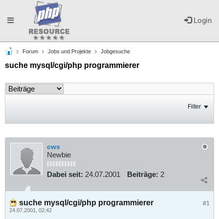
Toggle
Login
Forum
Jobs und Projekte
Jobgesuche
navigation
suche mysql/cgi/php programmierer
Filter
cws
Newbie
Dabei seit:
24.07.2001
Beiträge:
2
suche mysql/cgi/php programmierer
#1
24.07.2001, 02:42