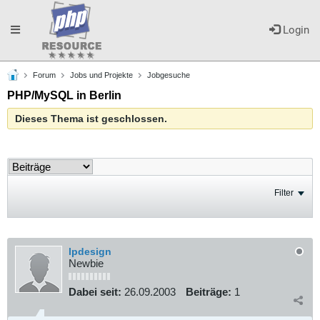
Toggle
Login
Forum
Jobs und Projekte
Jobgesuche
navigation
PHP/MySQL in Berlin
Dieses Thema ist geschlossen.
Filter
lpdesign
Newbie
Dabei seit:
26.09.2003
Beiträge:
1