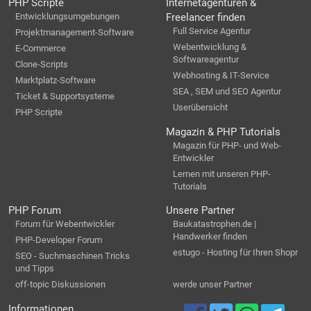
PHP Scripte
Internetagenturen &
Entwicklungsumgebungen
Freelancer finden
Full Service Agentur
Projektmanagement-Software
Webentwicklung &
E-Commerce
Softwareagentur
Clone-Scripts
Webhosting & IT-Service
Marktplatz-Software
SEA , SEM und SEO Agentur
Ticket & Supportsysteme
Userübersicht
PHP Scripte
Magazin & PHP Tutorials
Magazin für PHP- und Web-
Entwickler
Lernen mit unseren PHP-
Tutorials
PHP Forum
Unsere Partner
Forum für Webentwickler
Baukatastrophen.de |
Handwerker finden
PHP-Developer Forum
estugo - Hosting für Ihren Shopr
SEO - Suchmaschinen Tricks
und Tipps
off-topic Diskussionen
werde unser Partner
Informationen