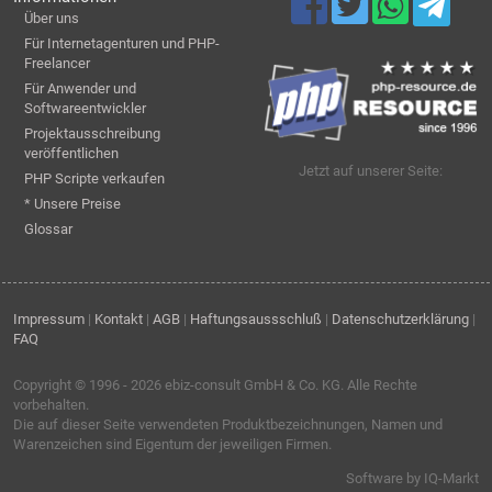
Über uns
Für Internetagenturen und PHP-
Freelancer
Für Anwender und
Softwareentwickler
Projektausschreibung
veröffentlichen
Jetzt auf unserer Seite:
PHP Scripte verkaufen
* Unsere Preise
Glossar
Impressum
|
Kontakt
|
AGB
|
Haftungsaussschluß
|
Datenschutzerklärung
|
FAQ
Copyright © 1996 - 2026
ebiz-consult GmbH & Co. KG
. Alle Rechte
vorbehalten.
Die auf dieser Seite verwendeten Produktbezeichnungen, Namen und
Warenzeichen sind Eigentum der jeweiligen Firmen.
Software by IQ-Markt