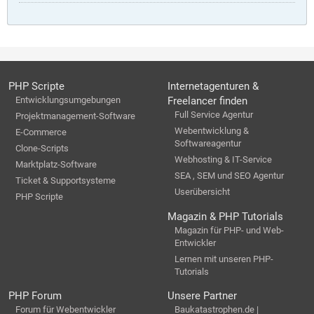
PHP Scripte
Internetagenturen &
Entwicklungsumgebungen
Freelancer finden
Full Service Agentur
Projektmanagement-Software
Webentwicklung &
E-Commerce
Softwareagentur
Clone-Scripts
Webhosting & IT-Service
Marktplatz-Software
SEA , SEM und SEO Agentur
Ticket & Supportsysteme
Userübersicht
PHP Scripte
Magazin & PHP Tutorials
Magazin für PHP- und Web-
Entwickler
Lernen mit unseren PHP-
Tutorials
PHP Forum
Unsere Partner
Forum für Webentwickler
Baukatastrophen.de |