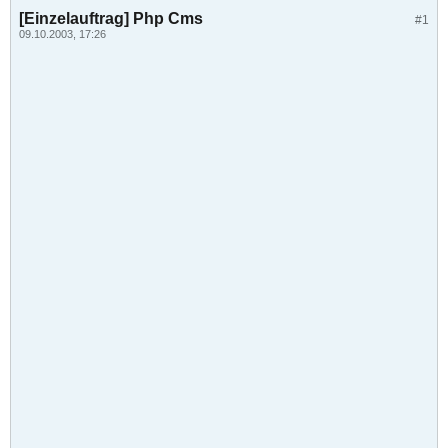
[Einzelauftrag] Php Cms
#1
09.10.2003, 17:26