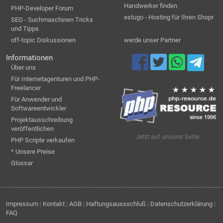
Handwerker finden
PHP-Developer Forum
estugo - Hosting für Ihren Shopr
SEO - Suchmaschinen Tricks
und Tipps
off-topic Diskussionen
werde unser Partner
Informationen
Über uns
Für Internetagenturen und PHP-
Freelancer
Für Anwender und
Softwareentwickler
Projektausschreibung
veröffentlichen
Jetzt auf unserer Seite:
PHP Scripte verkaufen
* Unsere Preise
Glossar
Impressum
|
Kontakt
|
AGB
|
Haftungsaussschluß
|
Datenschutzerklärung
|
FAQ