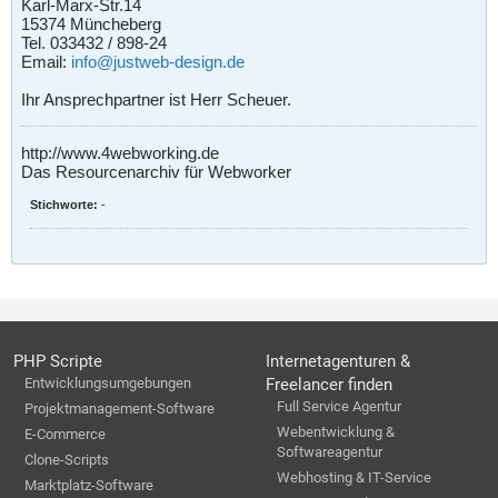
Karl-Marx-Str.14
15374 Müncheberg
Tel. 033432 / 898-24
Email:
info@justweb-design.de
Ihr Ansprechpartner ist Herr Scheuer.
http://www.4webworking.de
Das Resourcenarchiv für Webworker
Stichworte:
-
PHP Scripte
Internetagenturen &
Entwicklungsumgebungen
Freelancer finden
Full Service Agentur
Projektmanagement-Software
Webentwicklung &
E-Commerce
Softwareagentur
Clone-Scripts
Webhosting & IT-Service
Marktplatz-Software