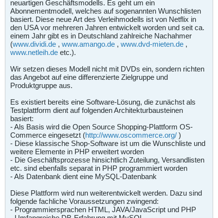
neuartigen Geschäftsmodells. Es geht um ein
Abonnementmodell, welches auf sogenannten Wunschlisten
basiert. Diese neue Art des Verleihmodells ist von Netflix in
den USA vor mehreren Jahren entwickelt worden und seit ca.
einem Jahr gibt es in Deutschland zahlreiche Nachahmer
(
www.dividi.de
,
www.amango.de
,
www.dvd-mieten.de
,
www.netleih.de
etc.).
Wir setzen dieses Modell nicht mit DVDs ein, sondern richten
das Angebot auf eine differenzierte Zielgruppe und
Produktgruppe aus.
Es existiert bereits eine Software-Lösung, die zunächst als
Testplattform dient auf folgenden Architekturbausteinen
basiert:
- Als Basis wird die Open Source Shopping-Plattform OS-
Commerce eingesetzt (
http://www.oscommerce.org/
)
- Diese klassische Shop-Software ist um die Wunschliste und
weitere Elemente in PHP erweitert worden
- Die Geschäftsprozesse hinsichtlich Zuteilung, Versandlisten
etc. sind ebenfalls separat in PHP programmiert worden
- Als Datenbank dient eine MySQL-Datenbank
Diese Plattform wird nun weiterentwickelt werden. Dazu sind
folgende fachliche Voraussetzungen zwingend:
- Programmiersprachen HTML, JAVA/JavaScript und PHP
- Umfangreiche DB-Erfahrung mit MySQL