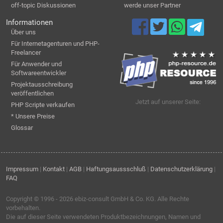
off-topic Diskussionen
werde unser Partner
Informationen
Über uns
Für Internetagenturen und PHP-
Freelancer
Für Anwender und
Softwareentwickler
Projektausschreibung
veröffentlichen
Jetzt auf unserer Seite:
PHP Scripte verkaufen
* Unsere Preise
Glossar
Impressum
|
Kontakt
|
AGB
|
Haftungsaussschluß
|
Datenschutzerklärung
|
FAQ
Copyright © 1996 - 2026
ebiz-consult GmbH & Co. KG
. Alle Rechte
vorbehalten.
Die auf dieser Seite verwendeten Produktbezeichnungen, Namen und