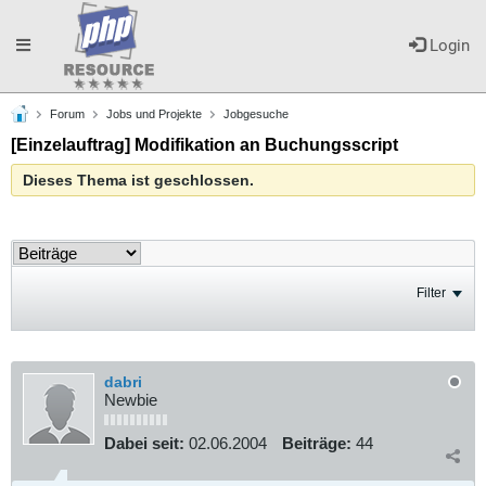
Toggle
Login
Forum
Jobs und Projekte
Jobgesuche
navigation
[Einzelauftrag] Modifikation an Buchungsscript
Dieses Thema ist geschlossen.
Filter
dabri
Newbie
Dabei seit:
02.06.2004
Beiträge:
44