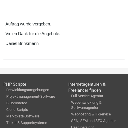
Auftrag wurde vergeben.
Vielen Dank für die Angebote.
Daniel Brinkmann
PHP Scripte
Internetagenturen &
Entwicklungsumgebungen
Freelancer finden
Full Service Agentur
Projektmanagement-Software
Webentwicklung &
E-Commerce
Softwareagentur
Clone-Scripts
Webhosting & IT-Service
Marktplatz-Software
SEA , SEM und SEO Agentur
Ticket & Supportsysteme
Userübersicht