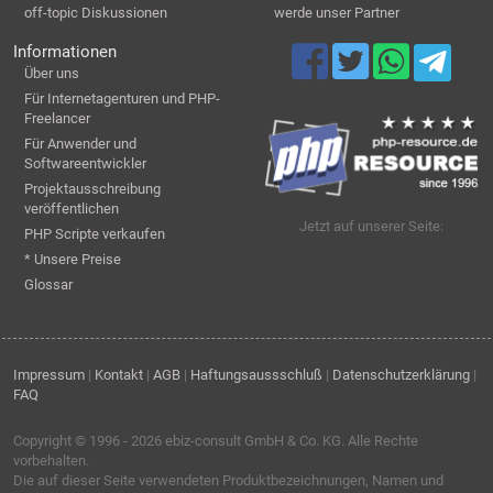
off-topic Diskussionen
werde unser Partner
Informationen
Über uns
Für Internetagenturen und PHP-
Freelancer
Für Anwender und
Softwareentwickler
Projektausschreibung
veröffentlichen
Jetzt auf unserer Seite:
PHP Scripte verkaufen
* Unsere Preise
Glossar
Impressum
|
Kontakt
|
AGB
|
Haftungsaussschluß
|
Datenschutzerklärung
|
FAQ
Copyright © 1996 - 2026
ebiz-consult GmbH & Co. KG
. Alle Rechte
vorbehalten.
Die auf dieser Seite verwendeten Produktbezeichnungen, Namen und