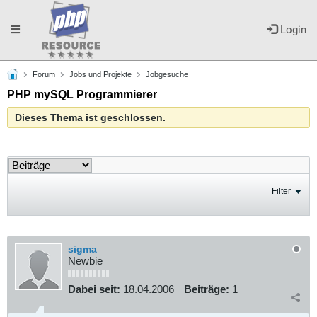
Toggle
Login
Forum
Jobs und Projekte
Jobgesuche
navigation
PHP mySQL Programmierer
Dieses Thema ist geschlossen.
Filter
sigma
Newbie
Dabei seit:
18.04.2006
Beiträge:
1