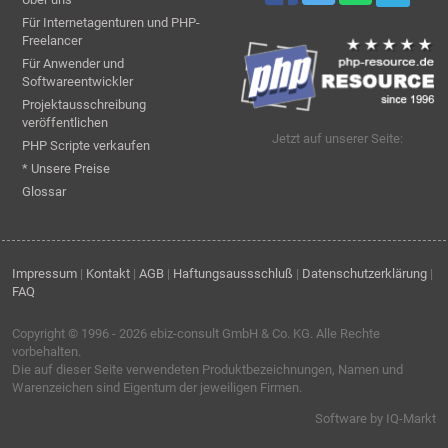
Für Internetagenturen und PHP-
Freelancer
Für Anwender und
Softwareentwickler
Projektausschreibung
veröffentlichen
Jetzt auf unserer Seite:
PHP Scripte verkaufen
* Unsere Preise
Glossar
Impressum
|
Kontakt
|
AGB
|
Haftungsaussschluß
|
Datenschutzerklärung
|
FAQ
Copyright © 1996 - 2026
ebiz-consult GmbH & Co. KG
. Alle Rechte
vorbehalten.
Die auf dieser Seite verwendeten Produktbezeichnungen, Namen und
Warenzeichen sind Eigentum der jeweiligen Firmen.
Software by IQ-Markt