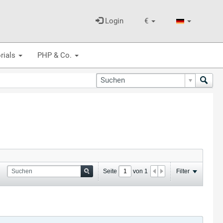
Login
€
rials
PHP & Co.
Seite
von
1
Filter