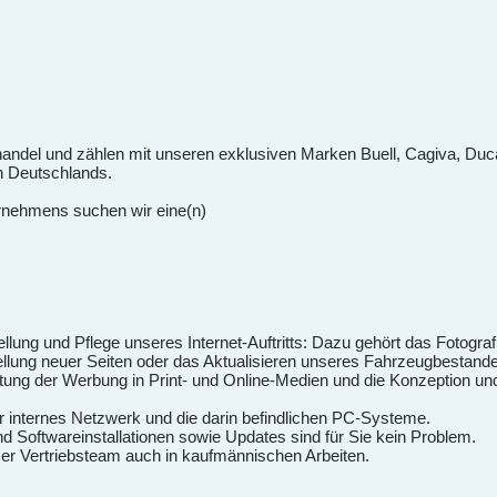
dhandel und zählen mit unseren exklusiven Marken Buell, Cagiva, Du
n Deutschlands.
ernehmens suchen wir eine(n)
ellung und Pflege unseres Internet-Auftritts: Dazu gehört das Fotogra
tellung neuer Seiten oder das Aktualisieren unseres Fahrzeugbestand
ung der Werbung in Print- und Online-Medien und die Konzeption und 
r internes Netzwerk und die darin befindlichen PC-Systeme.
 Softwareinstallationen sowie Updates sind für Sie kein Problem.
ser Vertriebsteam auch in kaufmännischen Arbeiten.