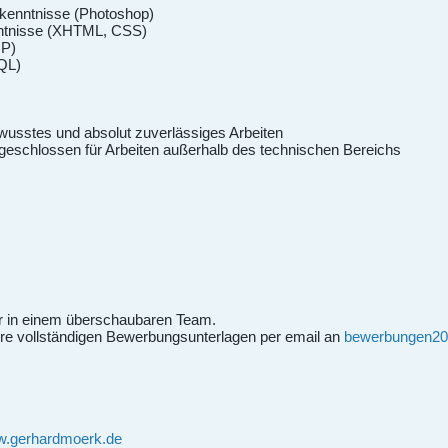
ikkenntnisse (Photoshop)
ntnisse (XHTML, CSS)
HP)
QL)
wusstes und absolut zuverlässiges Arbeiten
ufgeschlossen für Arbeiten außerhalb des technischen Bereichs
tur in einem überschaubaren Team.
Ihre vollständigen Bewerbungsunterlagen per email an
bewerbungen20
ww.gerhardmoerk.de