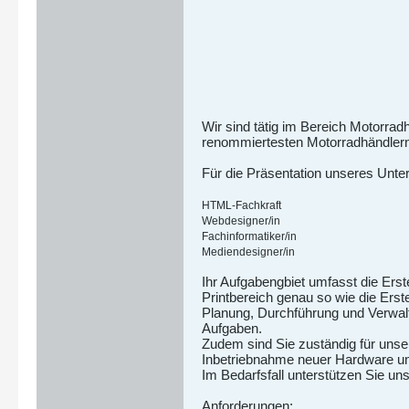
Wir sind tätig im Bereich Motorra
renommiertesten Motorradhändler
Für die Präsentation unseres Unt
HTML-Fachkraft
Webdesigner/in
Fachinformatiker/in
Mediendesigner/in
Ihr Aufgabengbiet umfasst die Erst
Printbereich genau so wie die Ers
Planung, Durchführung und Verwalt
Aufgaben.
Zudem sind Sie zuständig für unse
Inbetriebnahme neuer Hardware und
Im Bedarfsfall unterstützen Sie un
Anforderungen: