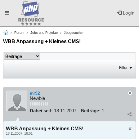
Toggle
Login
Forum
Jobs und Projekte
Jobgesuche
navigation
WBB Anpassung + Kleines CMS!
Filter
mr92
Newbie
Dabei seit:
18.11.2007
Beiträge:
1
WBB Anpassung + Kleines CMS!
#1
18.11.2007, 18:01