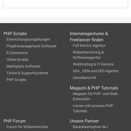
PHP Scripte
Internetagenturen &
Entwicklungsumgebungen
Freelancer finden
Full Service Agentur
Projektmanagement-Software
Webentwicklung &
E-Commerce
Softwareagentur
Clone-Scripts
Webhosting & IT-Service
Marktplatz-Software
SEA , SEM und SEO Agentur
Ticket & Supportsysteme
Userübersicht
PHP Scripte
Magazin & PHP Tutorials
Magazin für PHP- und Web-
Entwickler
Lernen mit unseren PHP-
Tutorials
PHP Forum
Unsere Partner
Forum für Webentwickler
Baukatastrophen.de |