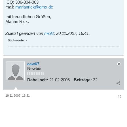
ICQ: 306-804-003
mail:
marianrick@gmx.de
mit freundlichen Grüßen,
Marian Rick.
Zuletzt geändert von
mr92
;
20.11.2007, 16:41
.
Stichworte:
-
caw67
Newbie
Dabei seit:
21.02.2006
Beiträge:
32
19.11.2007, 16:31
#2