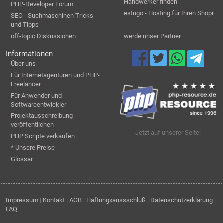
Handwerker finden
PHP-Developer Forum
estugo - Hosting für Ihren Shopr
SEO - Suchmaschinen Tricks
und Tipps
off-topic Diskussionen
werde unser Partner
Informationen
Über uns
Für Internetagenturen und PHP-
Freelancer
Für Anwender und
Softwareentwickler
Projektausschreibung
veröffentlichen
Jetzt auf unserer Seite:
PHP Scripte verkaufen
* Unsere Preise
Glossar
Impressum
|
Kontakt
|
AGB
|
Haftungsaussschluß
|
Datenschutzerklärung
|
FAQ