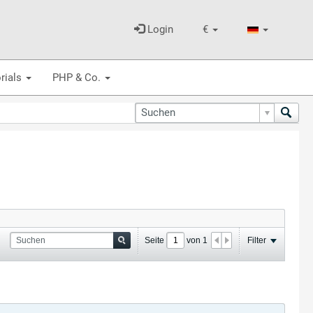
Login
€
rials
PHP & Co.
Seite
von
1
Filter