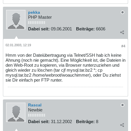
pekka
PHP Master
Dabei seit:
09.06.2001
Beiträge:
6606
02.01.2003, 12:19
#4
Hmm von der Dateiübertragung via Telnet/SSH hab ich keine
Ahnung (noch nie gemacht). Eine Möglichkeit ist, die Dateien in
den Web-Root zu kopieren, via Browser runterzuziehen und
gleich wieder zu löschen (tar cjf mysql.tar.bz2 *; cp
mysql.tar.bz2 /home/webroot/woauchimmer), oder Du ziehst
sie Dir einfach per FTP runter.
Rascal
Newbie
Dabei seit:
31.12.2002
Beiträge:
8