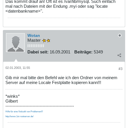
Das kommt drauf an! Oft ist es /var/lib/mysql. Such einfach
mal nach Dateien mit der Endung .myi oder sag "locate
<datenbankname>".
Wotan
Master
Dabei seit:
16.09.2001
Beiträge:
5349
02.01.2003, 11:55
#3
Gib mir mal bitte den Befehl wie ich den Ordner von meinem
Server auf meine Locale Festplatte kopieren kann!!!
*winks*
Gilbert
------------------------------------------------
Hilfe für eine Vielzahl von Problemen!!!
http://www.1st-rootserver.de/