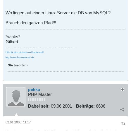
Wo liegen auf einem Linux-Server die DB von MySQL?
Brauch den ganzen Pfad!!!
*winks*
Gilbert
------------------------------------------------
Hilfe für eine Vielzahl von Problemen!!!
http://www.1st-rootserver.de/
Stichworte:
-
pekka
PHP Master
Dabei seit:
09.06.2001
Beiträge:
6606
02.01.2003, 11:17
#2