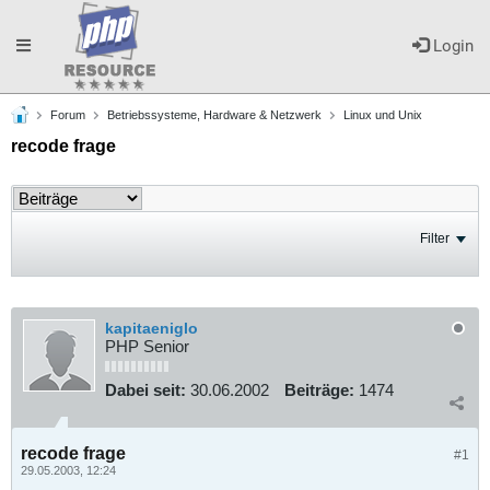
Toggle
Login
Forum
Betriebssysteme, Hardware & Netzwerk
Linux und Unix
navigation
recode frage
Filter
kapitaeniglo
PHP Senior
Dabei seit:
30.06.2002
Beiträge:
1474
recode frage
#1
29.05.2003, 12:24