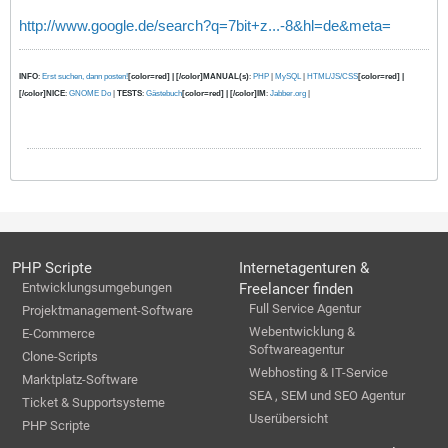
http://www.google.de/search?q=7bit+z...-8&hl=de&meta=
INFO
:
Erst suchen, dann posten!
[color=red] | [/color]MANUAL(s)
:
PHP
|
MySQL
|
HTML/JS/CSS
[color=red] |
[/color]NICE
:
GNOME Do
|
TESTS
:
Gästebuch
[color=red] | [/color]IM
:
Jabber.org
|
PHP Scripte
Internetagenturen &
Entwicklungsumgebungen
Freelancer finden
Full Service Agentur
Projektmanagement-Software
Webentwicklung &
E-Commerce
Softwareagentur
Clone-Scripts
Webhosting & IT-Service
Marktplatz-Software
SEA , SEM und SEO Agentur
Ticket & Supportsysteme
Userübersicht
PHP Scripte