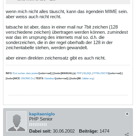
wenn mich nicht alles täuscht, kann das irgendein MIME sein.
aber weiss auch nicht recht.
tatsache ist aber, dass in einer mail nur 7bit zeichen (128
verschiedene zeichen) übertragen werden können. zumindest
war das im ursprung des internets mal so. d.h. die
sonderzeichen, die in der regel oberhalb der 128 in der
zeichentabelle stehen, werden gewandelt.
aber einen direkten zeichensatz gibt es auch nicht.
INFO
:
Erst suchen, dann posten!
[color=red] | [/color]MANUAL(s)
:
PHP
|
MySQL
|
HTML/JS/CSS
[color=red] |
[/color]NICE
:
GNOME Do
|
TESTS
:
Gästebuch
[color=red] | [/color]IM
:
Jabber.org
|
kapitaeniglo
PHP Senior
Dabei seit:
30.06.2002
Beiträge:
1474