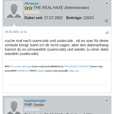
Abraxax
THE REAL HAXE (Administrator)
Dabei seit:
27.07.2002
Beiträge:
22623
29.05.2003, 12:31
#2
suche mal nach uuencode und uudecode . ob es was für deine
umlaute bringt, kann ich dir nicht sagen. aber den datenanhang
kannst du so umwandeln (uuencode) und wieder zu einer datei
wandeln (uudecode)
INFO
:
Erst suchen, dann posten!
[color=red] | [/color]MANUAL(s)
:
PHP
|
MySQL
|
HTML/JS/CSS
[color=red] |
[/color]NICE
:
GNOME Do
|
TESTS
:
Gästebuch
[color=red] | [/color]IM
:
Jabber.org
|
kapitaeniglo
PHP Senior