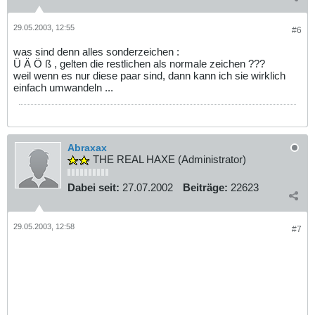
29.05.2003, 12:55
#6
was sind denn alles sonderzeichen :
Ü Ä Ö ß , gelten die restlichen als normale zeichen ???
weil wenn es nur diese paar sind, dann kann ich sie wirklich
einfach umwandeln ...
Abraxax
THE REAL HAXE (Administrator)
Dabei seit:
27.07.2002
Beiträge:
22623
29.05.2003, 12:58
#7