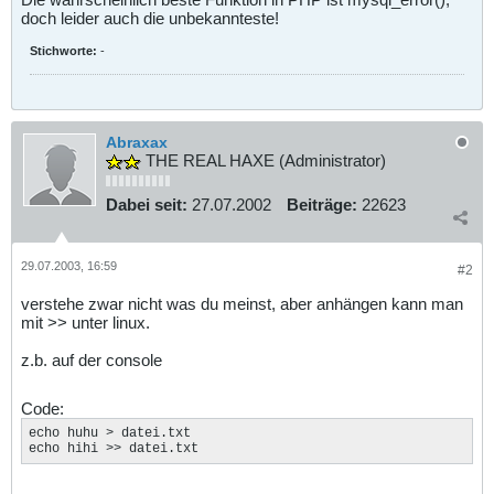
doch leider auch die unbekannteste!
Stichworte:
-
Abraxax
THE REAL HAXE (Administrator)
Dabei seit:
27.07.2002
Beiträge:
22623
29.07.2003, 16:59
#2
verstehe zwar nicht was du meinst, aber anhängen kann man
mit >> unter linux.
z.b. auf der console
Code:
echo huhu > datei.txt

echo hihi >> datei.txt