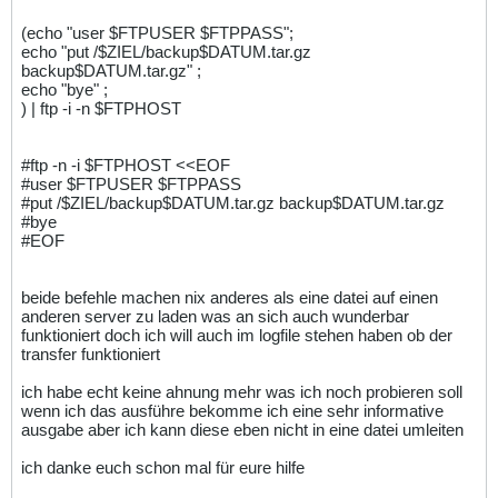
(echo "user $FTPUSER $FTPPASS";
echo "put /$ZIEL/backup$DATUM.tar.gz
backup$DATUM.tar.gz" ;
echo "bye" ;
) | ftp -i -n $FTPHOST
#ftp -n -i $FTPHOST <<EOF
#user $FTPUSER $FTPPASS
#put /$ZIEL/backup$DATUM.tar.gz backup$DATUM.tar.gz
#bye
#EOF
beide befehle machen nix anderes als eine datei auf einen
anderen server zu laden was an sich auch wunderbar
funktioniert doch ich will auch im logfile stehen haben ob der
transfer funktioniert
ich habe echt keine ahnung mehr was ich noch probieren soll
wenn ich das ausführe bekomme ich eine sehr informative
ausgabe aber ich kann diese eben nicht in eine datei umleiten
ich danke euch schon mal für eure hilfe