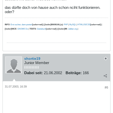
das dürfte doch von hause auch schon nciht funktionieren.
oder?
INFO
:
Erst suchen, dann posten!
[color=red] | [/color]MANUAL(s)
:
PHP
|
MySQL
|
HTML/JS/CSS
[color=red] |
[/color]NICE
:
GNOME Do
|
TESTS
:
Gästebuch
[color=red] | [/color]IM
:
Jabber.org
|
shortie19
Junior Member
Dabei seit:
21.06.2002
Beiträge:
166
31.07.2003, 16:39
#6