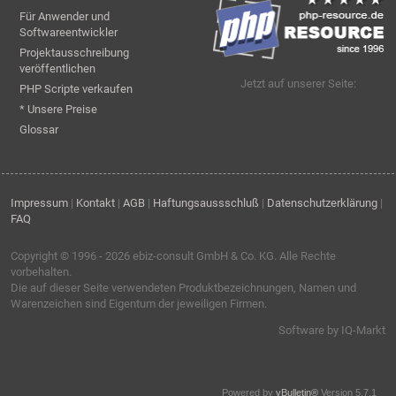
Für Anwender und
Softwareentwickler
Projektausschreibung
veröffentlichen
Jetzt auf unserer Seite:
PHP Scripte verkaufen
* Unsere Preise
Glossar
Impressum
|
Kontakt
|
AGB
|
Haftungsaussschluß
|
Datenschutzerklärung
|
FAQ
Copyright © 1996 - 2026
ebiz-consult GmbH & Co. KG
. Alle Rechte
vorbehalten.
Die auf dieser Seite verwendeten Produktbezeichnungen, Namen und
Warenzeichen sind Eigentum der jeweiligen Firmen.
Software by IQ-Markt
Powered by
vBulletin®
Version 5.7.1