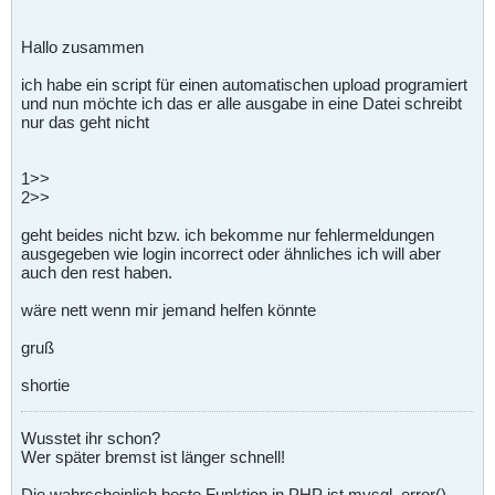
Hallo zusammen
ich habe ein script für einen automatischen upload programiert
und nun möchte ich das er alle ausgabe in eine Datei schreibt
nur das geht nicht
1>>
2>>
geht beides nicht bzw. ich bekomme nur fehlermeldungen
ausgegeben wie login incorrect oder ähnliches ich will aber
auch den rest haben.
wäre nett wenn mir jemand helfen könnte
gruß
shortie
Wusstet ihr schon?
Wer später bremst ist länger schnell!
Die wahrscheinlich beste Funktion in PHP ist mysql_error(),