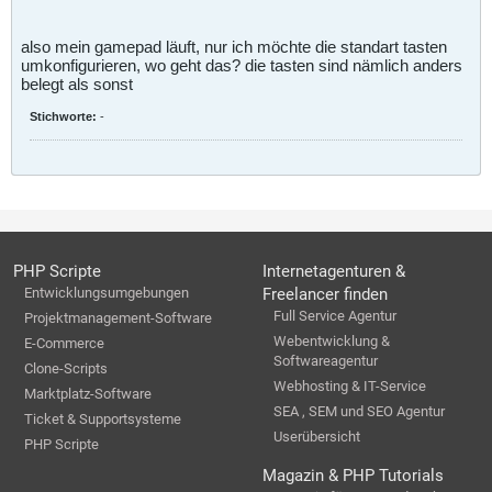
also mein gamepad läuft, nur ich möchte die standart tasten
umkonfigurieren, wo geht das? die tasten sind nämlich anders
belegt als sonst
Stichworte:
-
PHP Scripte
Internetagenturen &
Entwicklungsumgebungen
Freelancer finden
Full Service Agentur
Projektmanagement-Software
Webentwicklung &
E-Commerce
Softwareagentur
Clone-Scripts
Webhosting & IT-Service
Marktplatz-Software
SEA , SEM und SEO Agentur
Ticket & Supportsysteme
Userübersicht
PHP Scripte
Magazin & PHP Tutorials