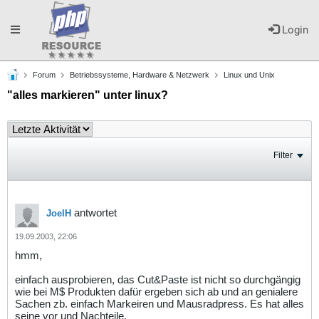
Toggle
Login
Forum
Betriebssysteme, Hardware & Netzwerk
Linux und Unix
navigation
"alles markieren" unter linux?
Filter
antwortet
JoelH
19.09.2003, 22:06
hmm,
einfach ausprobieren, das Cut&Paste ist nicht so durchgängig
wie bei M$ Produkten dafür ergeben sich ab und an genialere
Sachen zb. einfach Markeiren und Mausradpress. Es hat alles
seine vor und Nachteile.