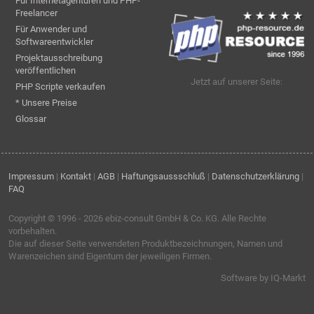
Für Internetagenturen und PHP-
Freelancer
Für Anwender und
Softwareentwickler
Projektausschreibung
veröffentlichen
Jetzt auf unserer Seite:
PHP Scripte verkaufen
* Unsere Preise
Glossar
Impressum
|
Kontakt
|
AGB
|
Haftungsaussschluß
|
Datenschutzerklärung
|
FAQ
Copyright © 1996 - 2026
ebiz-consult GmbH & Co. KG
. Alle Rechte
vorbehalten.
Die auf dieser Seite verwendeten Produktbezeichnungen, Namen und
Warenzeichen sind Eigentum der jeweiligen Firmen.
Software by IQ-Markt