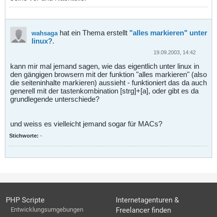
hat ein Thema erstellt
"alles markieren" unter
wahsaga
linux?
.
19.09.2003, 14:42
kann mir mal jemand sagen, wie das eigentlich unter linux in
den gängigen browsern mit der funktion "alles markieren" (also
die seiteninhalte markieren) aussieht - funktioniert das da auch
generell mit der tastenkombination [strg]+[a], oder gibt es da
grundlegende unterschiede?
und weiss es vielleicht jemand sogar für MACs?
Stichworte:
-
PHP Scripte
Internetagenturen &
Entwicklungsumgebungen
Freelancer finden