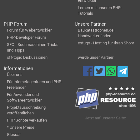
Entwickler
Lernen mit unseren PHP-
Tutorials
PHP Forum
Unsere Partner
Forum für Webentwickler
Baukatastrophen.de |
Handwerker finden
PHP-Developer Forum
estugo - Hosting für Ihren Shopr
SEO - Suchmaschinen Tricks
und Tipps
off-topic Diskussionen
werde unser Partner
Informationen
Über uns
Für Internetagenturen und PHP-
Freelancer
Für Anwender und
Softwareentwickler
Projektausschreibung
veröffentlichen
Jetzt auf unserer Seite:
PHP Scripte verkaufen
* Unsere Preise
Glossar