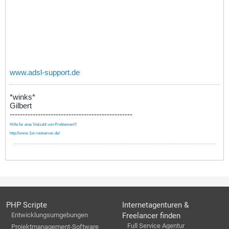
www.adsl-support.de
*winks*
Gilbert
------------------------------------------------
Hilfe für eine Vielzahl von Problemen!!!
http://www.1st-rootserver.de/
PHP Scripte
Internetagenturen &
Entwicklungsumgebungen
Freelancer finden
Full Service Agentur
Projektmanagement-Software