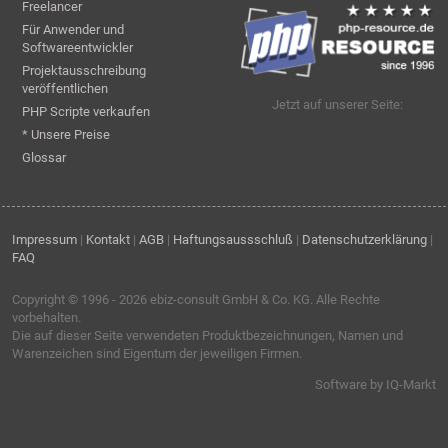
Freelancer
Für Anwender und
Softwareentwickler
Projektausschreibung
veröffentlichen
Jetzt auf unserer Seite:
PHP Scripte verkaufen
* Unsere Preise
Glossar
Impressum
|
Kontakt
|
AGB
|
Haftungsaussschluß
|
Datenschutzerklärung
|
FAQ
Copyright © 1996 - 2026
ebiz-consult GmbH & Co. KG
. Alle Rechte
vorbehalten.
Die auf dieser Seite verwendeten Produktbezeichnungen, Namen und
Warenzeichen sind Eigentum der jeweiligen Firmen.
Software by IQ-Markt